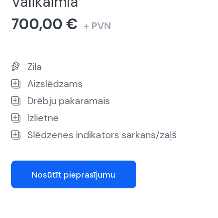
Välikäimla
700,00
€
+ PVN
Zila
Aizslēdzams
Drēbju pakaramais
Izlietne
Slēdzenes indikators sarkans/zaļš
Nosūtīt pieprasījumu