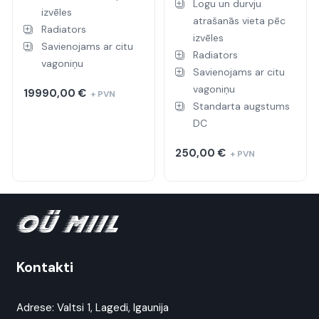
Logu un durvju
izvēles
atrašanās vieta pēc
Radiators
izvēles
Savienojams ar citu
Radiators
vagoniņu
Savienojams ar citu
vagoniņu
19990,00
€
+ PVN
Standarta augstums
DC
250,00
€
+ PVN
Kontakti
Adrese:
Valtsi 1, Lagedi, Igaunija