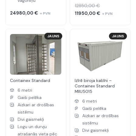
vagoniņu
12850,00
€
24980,00
€
Original
Current
11950,00
€
+ PVN
+ PVN
price
price
was:
is:
12850,00 €.
11950,00 €.
JAUNS
JAUNS
Containex Standard
Izīrē biroja kabīni –
Containex Standard
6 metri
MIIU5015
Gaiši pelēka
6 metri
Aizkari ar drošības
Gaiši pelēka
sistēmu
Aizkari ar drošības
Divi gaismekļi
sistēmu
Logu un durvju
Divi gaismekļi
atrašanās vieta pēc