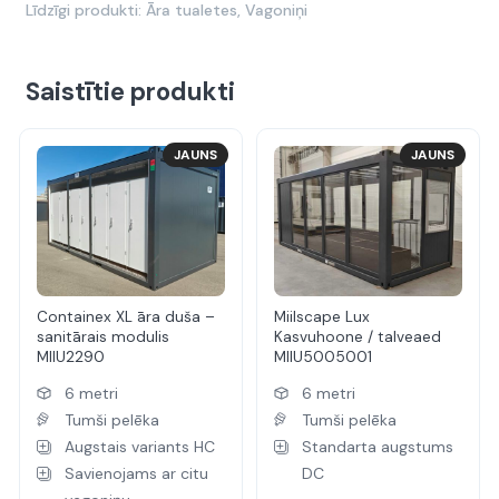
Līdzīgi produkti:
Āra tualetes
,
Vagoniņi
Saistītie produkti
JAUNS
JAUNS
Containex XL āra duša –
Miilscape Lux
sanitārais modulis
Kasvuhoone / talveaed
MIIU2290
MIIU5005001
6 metri
6 metri
Tumši pelēka
Tumši pelēka
Augstais variants HC
Standarta augstums
Savienojams ar citu
DC