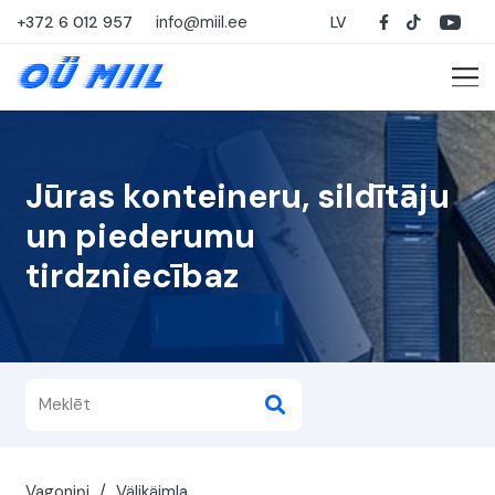
info@miil.ee
+372 6 012 957
LV
Jūras konteineru, sildītāju
un piederumu
tirdzniecībaz
Vagoniņi
/
Välikäimla