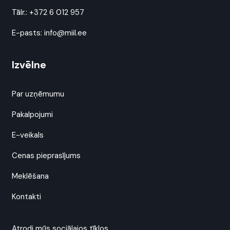
Tālr.:
+372 6 012 957
E-pasts:
info@miil.ee
Izvēlne
Par uzņēmumu
Pakalpojumi
E-veikals
Cenas pieprasījums
Meklēšana
Kontakti
Atrodi mūs sociālajos tīklos