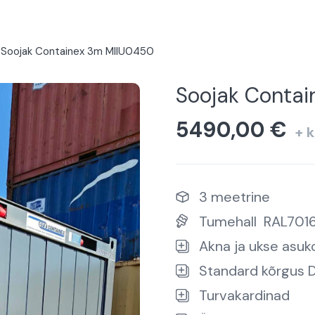
Soojak Containex 3m MIIU0450
Soojak Conta
5490,00
€
+ 
3 meetrine
Tumehall
RAL701
Akna ja ukse asuko
Standard kõrgus 
Turvakardinad