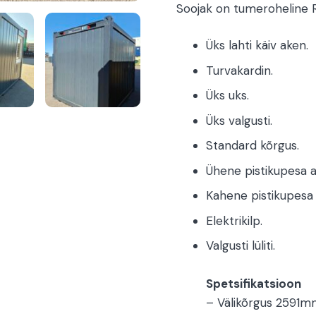
Soojak on tumeroheline RA
Üks lahti käiv aken.
Turvakardin.
Üks uks.
Üks valgusti.
Standard kõrgus.
Ühene pistikupesa ak
Kahene pistikupesa l
Elektrikilp.
Valgusti lüliti.
Spetsifikatsioon
– Välikõrgus 2591