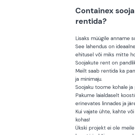
Containex sooja
rentida?
Lisaks müügile anname so
See lahendus on ideaalne,
ehitusel või miks mitte ho
Soojakute rent on pandlik
Meilt saab rentida ka pan
ja minimaju.
Soojaku toome kohale ja p
Pakume laialdaselt koost
erinevates linnades ja jär
Kui vajate ühte, kahte või
kohas!
Ükski projekt ei ole meile l