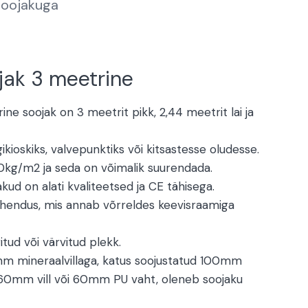
soojakuga
jak 3 meetrine
ne soojak on 3 meetrit pikk, 2,44 meetrit lai ja
ikioskiks, valvepunktiks või kitsastesse oludesse.
g/m2 ja seda on võimalik suurendada.
ud on alati kvaliteetsed ja CE tähisega.
ühendus, mis annab võrreldes keevisraamiga
itud või värvitud plekk.
m mineraalvillaga, katus soojustatud 100mm
d 60mm vill või 60mm PU vaht, oleneb soojaku