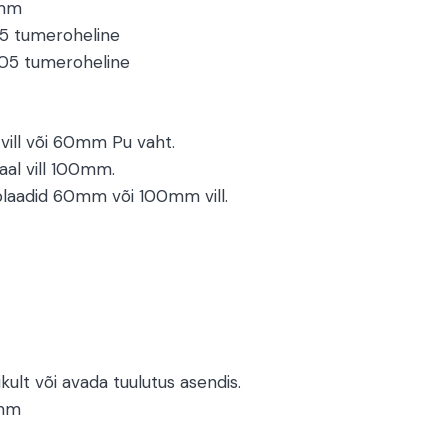
0mm
5 tumeroheline
05 tumeroheline
vill või 60mm Pu vaht.
aal vill 100mm.
plaadid 60mm või 100mm vill.
kult või avada tuulutus asendis.
0mm