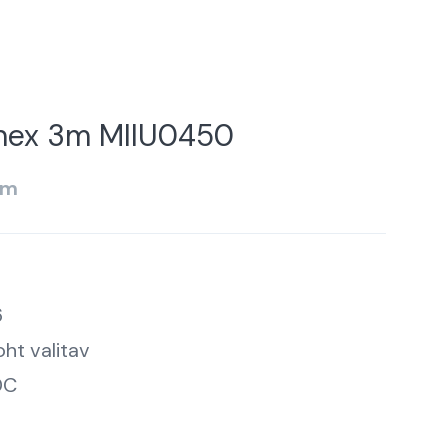
inex 3m MIIU0450
km
6
ht valitav
DC