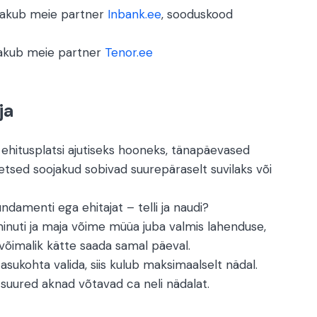
 pakub meie partner
Inbank.ee
, sooduskood
pakub meie partner
Tenor.ee
ja
 ehitusplatsi ajutiseks hooneks, tänapäevased
etsed soojakud sobivad suurepäraselt suvilaks või
ndamenti ega ehitajat – telli ja naudi?
minuti ja maja võime müüa juba valmis lahenduse,
võimalik kätte saada samal päeval.
asukohta valida, siis kulub maksimaalselt nädal.
 suured aknad võtavad ca neli nädalat.