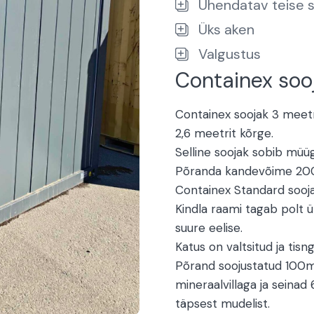
Ühendatav teise 
Üks aken
Valgustus
Containex soo
Containex soojak 3 meetri
2,6 meetrit kõrge.
Selline soojak sobib müüg
Põranda kandevõime 200k
Containex Standard soojak
Kindla raami tagab polt 
suure eelise.
Katus on valtsitud ja tisng
Põrand soojustatud 100m
mineraalvillaga ja seina
täpsest mudelist.