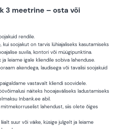
k 3 meetrine – osta või
ojakuid rendile.
 kui soojakut on tarvis lühiajaliseks kasutamiseks
oajalise suvila, kontori või müügipunktina.
 ja leiame igale kliendile sobiva lahenduse.
oraam akendega, laudisega või tavalisi soojakuid
aigaldame vastavalt kliendi soovidele.
öövõimalusi näiteks hooajaväliseks ladustamiseks
elmaksu Inbank.ee abil.
 mitmekorruselist lahendust, siis olete õiges
iialt suur või väike, küsige julgelt ja leiame