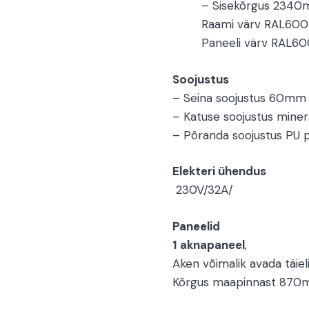
– Sisekõrgus 234
Raami värv RAL600
Paneeli värv RAL60
Soojustus
– Seina soojustus 60mm 
– Katuse soojustus miner
– Põranda soojustus PU 
Elekteri ühendus
230V/32A/
Paneelid
1 aknapaneel
,
Aken võimalik avada täieli
Kõrgus maapinnast 87