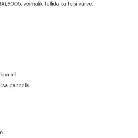
L6005, võimalik tellida ka teisi värve.
na all.
isa paneelis.
mm