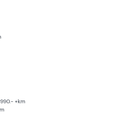
m
 990.- +km
km