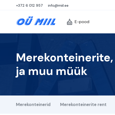
+372 6 012 957
info@miil.ee
E-pood
Merekonteinerite,
ja muu müük
Merekonteinerid
Merekonteinerite rent