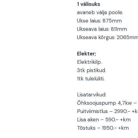
1 välisuks
avaneb välja poole.
Ukse laius: 875mm
Ukseava laius: 811mm
Ukseava kõrgus: 2065m
Elekter;
Elektrikilp.
3tk pistikud.
1tk tulelüliti.
Lisatarvikud:
Õhksoojuspump 4,7kw –
Puitviimistlus – 2990.- +
Lisa aken – 590.- +km
Tõstuks – 1950.- +km