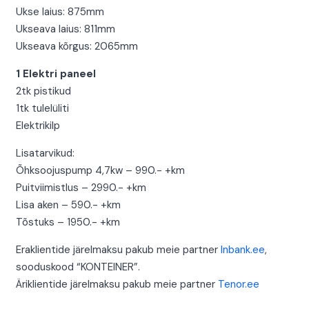
Ukse laius: 875mm
Ukseava laius: 811mm
Ukseava kõrgus: 2065mm
1 Elektri paneel
2tk pistikud
1tk tulelüliti
Elektrikilp
Lisatarvikud:
Õhksoojuspump 4,7kw – 990.- +km
Puitviimistlus – 2990.- +km
Lisa aken – 590.- +km
Tõstuks – 1950.- +km
Eraklientide järelmaksu pakub meie partner
Inbank.ee
,
sooduskood “KONTEINER”.
Äriklientide järelmaksu pakub meie partner
Tenor.ee