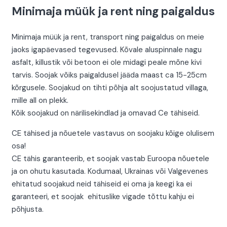
Minimaja müük ja rent ning paigaldus
Minimaja müük ja rent, transport ning paigaldus on meie
jaoks igapäevased tegevused. Kõvale aluspinnale nagu
asfalt, killustik või betoon ei ole midagi peale mõne kivi
tarvis. Soojak võiks paigaldusel jääda maast ca 15-25cm
kõrgusele. Soojakud on tihti põhja alt soojustatud villaga,
mille all on plekk.
Kõik soojakud on närilisekindlad ja omavad Ce tähiseid.
CE tähised ja nõuetele vastavus on soojaku kõige olulisem
osa!
CE tähis garanteerib, et soojak vastab Euroopa nõuetele
ja on ohutu kasutada. Kodumaal, Ukrainas või Valgevenes
ehitatud soojakud neid tähiseid ei oma ja keegi ka ei
garanteeri, et soojak ehituslike vigade tõttu kahju ei
põhjusta.