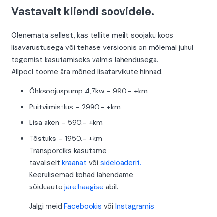
Vastavalt kliendi soovidele.
Olenemata sellest, kas tellite meilt soojaku koos
lisavarustusega või tehase versioonis on mõlemal juhul
tegemist kasutamiseks valmis lahendusega.
Allpool toome ära mõned lisatarvikute hinnad.
Õhksoojuspump 4,7kw – 990.- +km
Puitviimistlus – 2990.- +km
Lisa aken – 590.- +km
Tõstuks – 1950.- +km
Transpordiks kasutame
tavaliselt
kraanat
või
sideloaderit.
Keerulisemad kohad lahendame
sõiduauto
järelhaagise
abil.
Jälgi meid
Facebookis
või
Instagramis