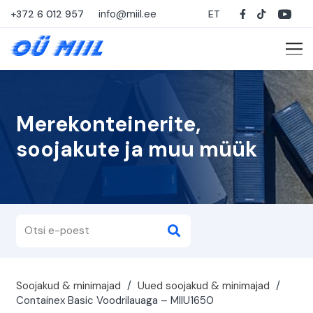
info@miil.ee
+372 6 012 957
ET
Merekonteinerite,
soojakute ja muu müük
Soojakud & minimajad
/
Uued soojakud & minimajad
/
Containex Basic Voodrilauaga – MIIU1650