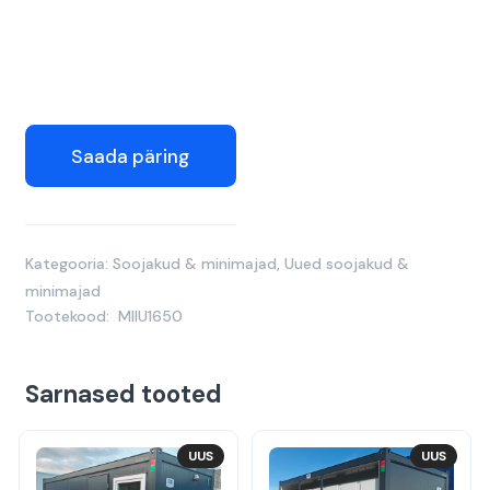
Saada päring
Kategooria:
Soojakud & minimajad
,
Uued soojakud &
minimajad
Tootekood:
MIIU1650
Sarnased tooted
UUS
UUS