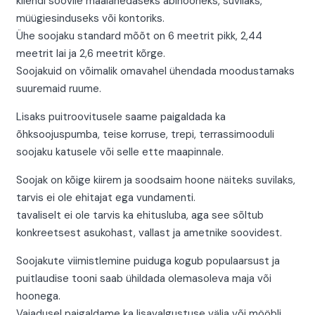
kliendi soovile maalähedaseks abihooneks, suvilaks,
müügiesinduseks või kontoriks.
Ühe soojaku standard mõõt on 6 meetrit pikk, 2,44
meetrit lai ja 2,6 meetrit kõrge.
Soojakuid on võimalik omavahel ühendada moodustamaks
suuremaid ruume.
Lisaks puitroovitusele saame paigaldada ka
õhksoojuspumba, teise korruse, trepi, terrassimooduli
soojaku katusele või selle ette maapinnale.
Soojak on kõige kiirem ja soodsaim hoone näiteks suvilaks,
tarvis ei ole ehitajat ega vundamenti.
tavaliselt ei ole tarvis ka ehitusluba, aga see sõltub
konkreetsest asukohast, vallast ja ametnike soovidest.
Soojakute viimistlemine puiduga kogub populaarsust ja
puitlaudise tooni saab ühildada olemasoleva maja või
hoonega.
Vajadusel paigaldame ka lisavalgustuse välja või mööbli