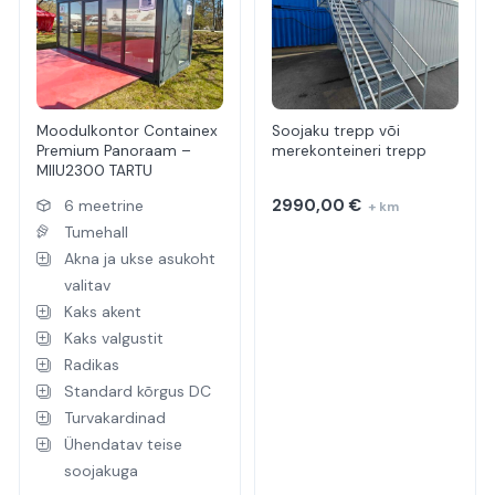
Moodulkontor Containex
Soojaku trepp või
Premium Panoraam –
merekonteineri trepp
MIIU2300 TARTU
2990,00
€
6 meetrine
+ km
Tumehall
Akna ja ukse asukoht
valitav
Kaks akent
Kaks valgustit
Radikas
Standard kõrgus DC
Turvakardinad
Ühendatav teise
soojakuga