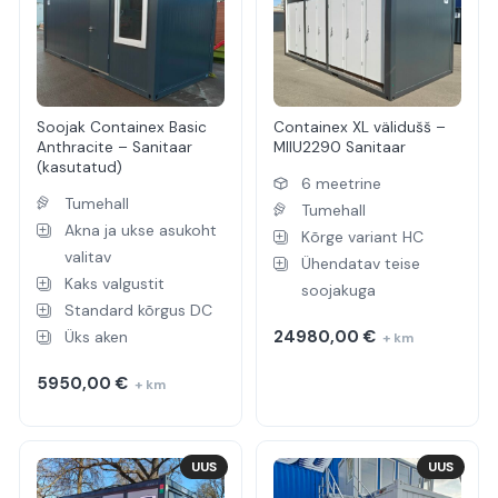
Soojak Containex Basic
Containex XL välidušš –
Anthracite – Sanitaar
MIIU2290 Sanitaar
(kasutatud)
6 meetrine
Tumehall
Tumehall
Akna ja ukse asukoht
Kõrge variant HC
valitav
Ühendatav teise
Kaks valgustit
soojakuga
Standard kõrgus DC
24980,00
€
Üks aken
+ km
5950,00
€
+ km
UUS
UUS