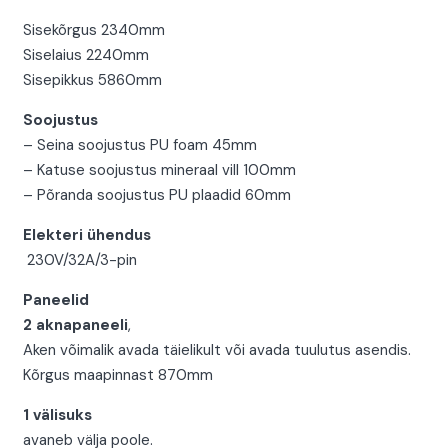
Sisekõrgus 2340mm
Siselaius 2240mm
Sisepikkus 5860mm
Soojustus
– Seina soojustus PU foam 45mm
– Katuse soojustus mineraal vill 100mm
– Põranda soojustus PU plaadid 60mm
Elekteri ühendus
230V/32A/3-pin
Paneelid
2 aknapaneeli
,
Aken võimalik avada täielikult või avada tuulutus asendis.
Kõrgus maapinnast 870mm
1 välisuks
avaneb välja poole.