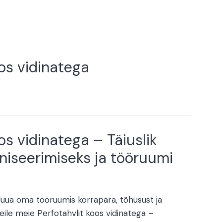
os vidinatega
os vidinatega – Täiuslik
niseerimiseks ja tööruumi
 luua oma tööruumis korrapära, tõhusust ja
le meie Perfotahvlit koos vidinatega –