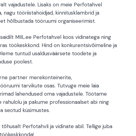
alt vajadustele. Lisaks on meie Perfotahvel
, nagu tööriistahoidjad, kinnitusklambrid ja
 et hõlbustada tööruumi organiseerimist.
saidilt MIIL.ee Perfotahvel koos vidinatega ning
rras töökeskkond. Hind on konkurentsivõimeline ja
 Oleme tuntud usaldusväärsete toodete ja
nduse poolest.
ärne partner merekonteinerite,
ööruumi tarvikute osas. Tutvuge meie laia
parimad lahendused oma vajadustele. Töötame
ie rahulolu ja pakume professionaalset abi ning
ga seotud küsimustes.
husalt Perfotahvli ja vidinate abil. Tellige juba
 töökeskkonda!