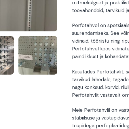
mitmekülgset ja praktilist
töövahendeid, tarvikuid j
Perfotahvel on spetsiaals
suurendamiseks. See võim
vidinaid, tööriistu ning r
Perfotahvel koos vidinate
paindlikkust ja kohandata
Kasutades Perfotahvlit, 
tarvikud lähedale, tagade
nagu konksud, korvid, rii
Perfotahvlit vastavalt oma
Meie Perfotahvlil on vas
stabiilsuse ja vastupidav
tüüpidega perfoplaatideg