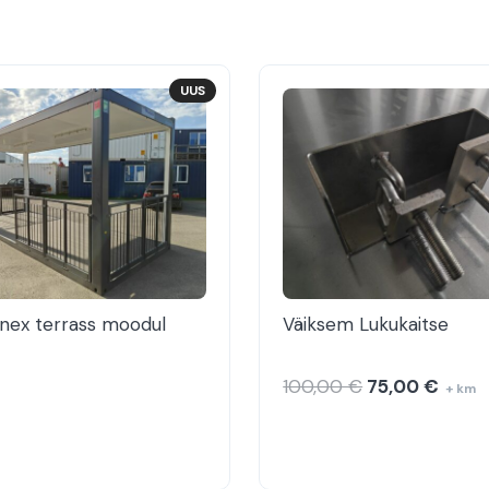
UUS
nex terrass moodul
Väiksem Lukukaitse
Algne
Curre
100,00
€
75,00
€
+ km
hind
price
oli:
is:
100,00 €.
75,00