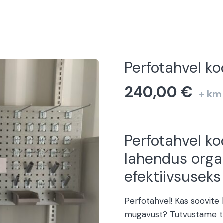
Perfotahvel ko
240,00
€
+ km
Perfotahvel ko
lahendus orga
efektiivsuseks
Perfotahvel! Kas soovite
mugavust? Tutvustame tei