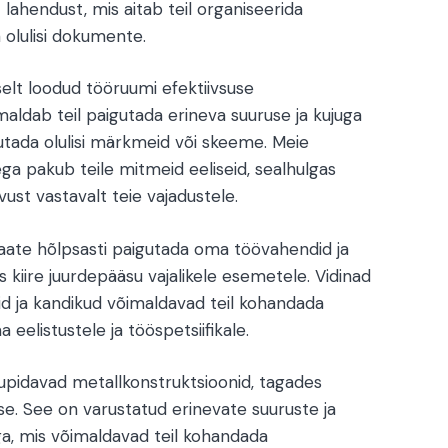
 lahendust, mis aitab teil organiseerida
a olulisi dokumente.
elt loodud tööruumi efektiivsuse
aldab teil paigutada erineva suuruse ja kujuga
iputada olulisi märkmeid või skeeme. Meie
ga pakub teile mitmeid eeliseid, sealhulgas
vust vastavalt teie vajadustele.
saate hõlpsasti paigutada oma töövahendid ja
s kiire juurdepääsu vajalikele esemetele. Vidinad
ulid ja kandikud võimaldavad teil kohandada
 eelistustele ja tööspetsiifikale.
tupidavad metallkonstruktsioonid, tagades
use. See on varustatud erinevate suuruste ja
a, mis võimaldavad teil kohandada