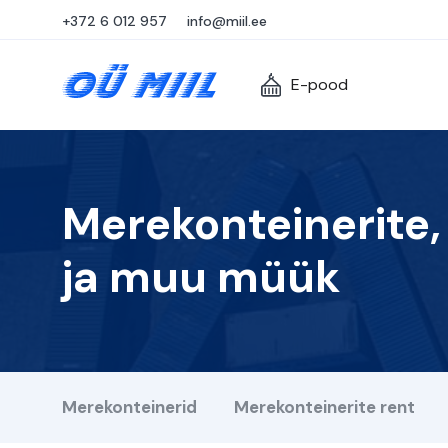
+372 6 012 957
info@miil.ee
E-pood
Merekonteinerite,
ja muu müük
Merekonteinerid
Merekonteinerite rent