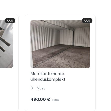
UUS
UUS
Merekonteinerite
ühenduskomplekt
nt
Must
490,00
€
+ km
 €.