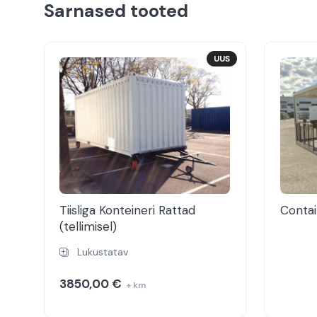
Sarnased tooted
UUS
Tiisliga Konteineri Rattad
Contai
(tellimisel)
Lukustatav
3850,00
€
+ km