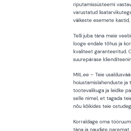
riputamissüsteemi vastav
varustatud lisatarvikutega
väikeste esemete kastid,
Telli juba täna meie veebi
looge endale tõhus ja ko
kvaliteet garanteeritud.
suurepärase klienditeeni
MIIL.ee – Teie usaldusvä
hoiustamislahenduste ja t
tootevalikuga ja leidke 
selle nimel, et tagada te
nõu kõikides teie ostude
Korraldage oma tööruum tõ
täna ja naudige paremat