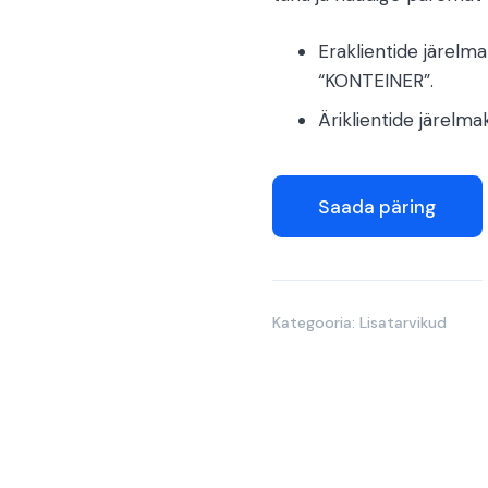
Eraklientide järel
“KONTEINER”.
Äriklientide järel
Saada päring
Kategooria:
Lisatarvikud