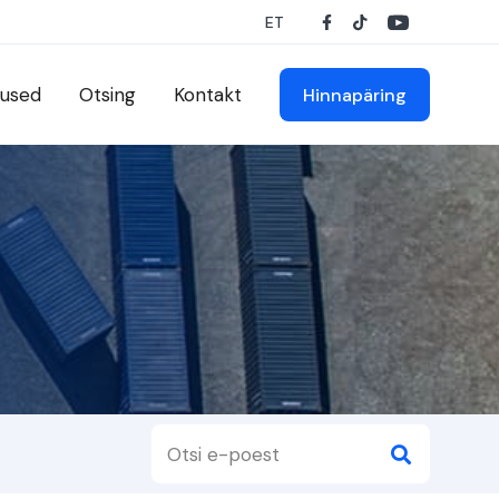
ET
used
Otsing
Kontakt
Hinnapäring