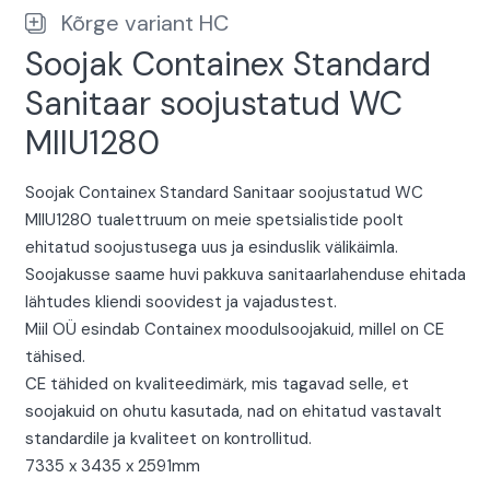
Kõrge variant HC
Soojak Containex Standard
Sanitaar soojustatud WC
MIIU1280
Soojak Containex Standard Sanitaar soojustatud WC
MIIU1280 tualettruum on meie spetsialistide poolt
ehitatud soojustusega uus ja esinduslik välikäimla.
Soojakusse saame huvi pakkuva sanitaarlahenduse ehitada
lähtudes kliendi soovidest ja vajadustest.
Miil OÜ esindab Containex moodulsoojakuid, millel on CE
tähised.
CE tähided on kvaliteedimärk, mis tagavad selle, et
soojakuid on ohutu kasutada, nad on ehitatud vastavalt
standardile ja kvaliteet on kontrollitud.
7335 x 3435 x 2591mm