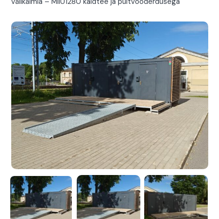
välikäimla – MIIU1280 kaldtee ja puitvooderdusega