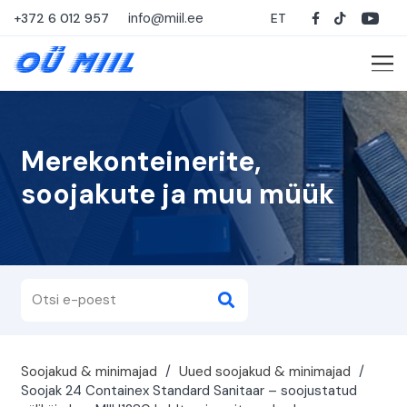
info@miil.ee
+372 6 012 957
ET
Merekonteinerite,
soojakute ja muu müük
Soojakud & minimajad
/
Uued soojakud & minimajad
/
Soojak 24 Containex Standard Sanitaar – soojustatud