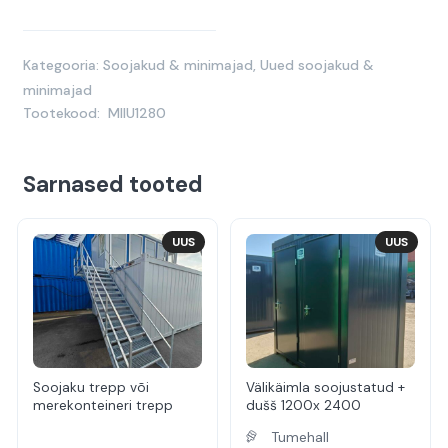
Kategooria:
Soojakud & minimajad
,
Uued soojakud &
minimajad
Tootekood:
MIIU1280
Sarnased tooted
UUS
UUS
Soojaku trepp või
Välikäimla soojustatud +
merekonteineri trepp
dušš 1200x 2400
Tumehall