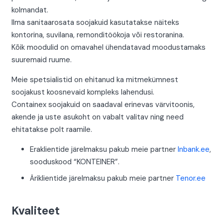
kolmandat.
Ilma sanitaarosata soojakuid kasutatakse näiteks
kontorina, suvilana, remonditöökoja või restoranina.
Kõik moodulid on omavahel ühendatavad moodustamaks
suuremaid ruume.
Meie spetsialistid on ehitanud ka mitmekümnest
soojakust koosnevaid kompleks lahendusi.
Containex soojakuid on saadaval erinevas värvitoonis,
akende ja uste asukoht on vabalt valitav ning need
ehitatakse polt raamile.
Eraklientide järelmaksu pakub meie partner
Inbank.ee
,
sooduskood “KONTEINER”.
Äriklientide järelmaksu pakub meie partner
Tenor.ee
Kvaliteet