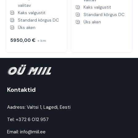
valitav
Kaks valgustit
Kaks valgustit
Standard kõrgus DC
Standard kõrgus DC
Üks aken
Üks aken
5950,00
€
+ km
Kontaktid
Aadress:
Valtsi 1, Lagedi, Eesti
Tel:
+372 6 012 957
Email:
info@miil.ee