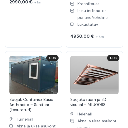
2990,00
€
+ km
Kraanikauss
Luku indikaator
punane/roheline
Lukustatav
4950,00
€
+ km
UUS
UUS
Soojak Containex Basic
Soojaku raam ja 3D
Anthracite – Sanitaar
visuaal – MIIU0088
(kasutatud)
Helehall
Tumehall
Akna ja ukse asukoht
Akna ja ukse asukoht
valitav