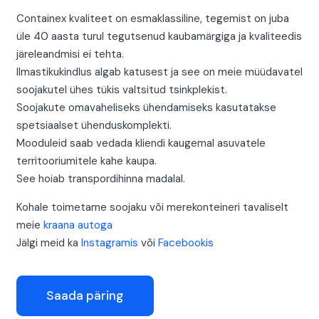
Containex kvaliteet on esmaklassiline, tegemist on juba
üle 40 aasta turul tegutsenud kaubamärgiga ja kvaliteedis
järeleandmisi ei tehta.
Ilmastikukindlus algab katusest ja see on meie müüdavatel
soojakutel ühes tükis valtsitud tsinkplekist.
Soojakute omavaheliseks ühendamiseks kasutatakse
spetsiaalset ühenduskomplekti.
Mooduleid saab vedada kliendi kaugemal asuvatele
territooriumitele kahe kaupa.
See hoiab transpordihinna madalal.
Kohale toimetame soojaku või merekonteineri tavaliselt
meie
kraana autoga
Jälgi meid ka
Instagramis
või
Facebookis
Saada päring