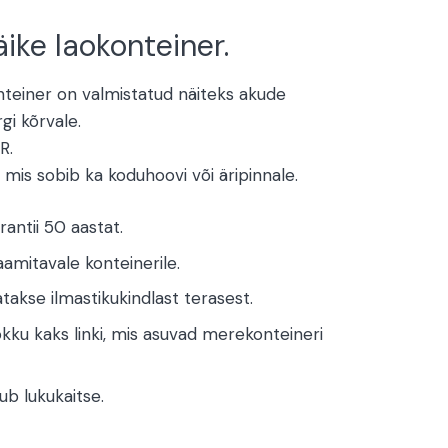
ike laokonteiner.
teiner on v
almistatud näiteks akude
gi kõrvale.
R.
 mis sobib ka koduhoovi või äripinnale.
rantii 50 aastat.
aamitavale konteinerile.
takse ilmastikukindlast terasest.
okku kaks linki, mis asuvad merekonteineri
ub lukukaitse.