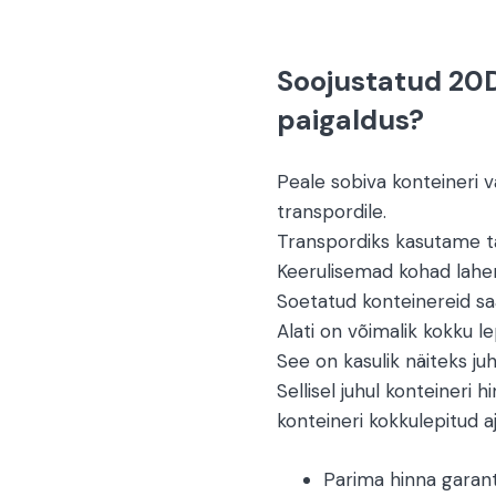
Soojustatud 20D
paigaldus?
Peale sobiva konteineri 
transpordile.
Transpordiks kasutame ta
Keerulisemad kohad lah
Soetatud konteinereid saa
Alati on võimalik kokku l
See on kasulik näiteks juh
Sellisel juhul konteineri h
konteineri kokkulepitud aj
Parima hinna garant