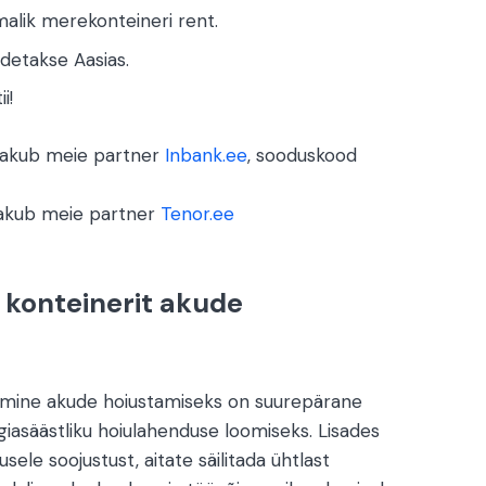
alik merekonteineri rent.
odetakse Aasias.
i!
 pakub meie partner
Inbank.ee
, sooduskood
pakub meie partner
Tenor.ee
 konteinerit akude
amine akude hoiustamiseks on suurepärane
rgiasäästliku hoiulahenduse loomiseks. Lisades
usele soojustust, aitate säilitada ühtlast