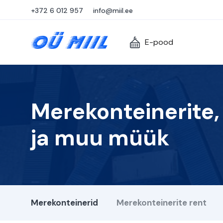
+372 6 012 957
info@miil.ee
E-pood
Merekonteinerite,
ja muu müük
Merekonteinerid
Merekonteinerite rent