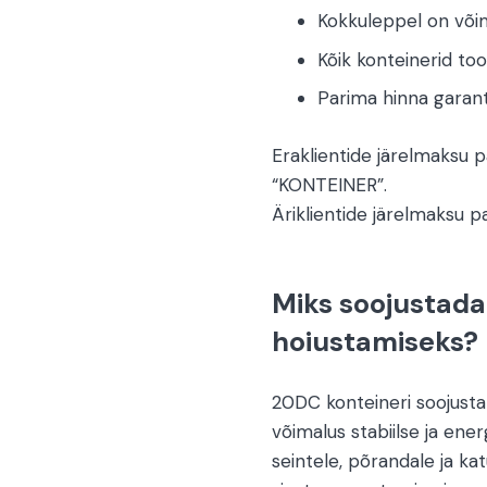
Kokkuleppel on võim
Kõik konteinerid to
Parima hinna garanti
Eraklientide järelmaksu
“KONTEINER”.
Äriklientide järelmaksu 
Miks soojustada
hoiustamiseks?
20DC konteineri soojust
võimalus stabiilse ja ene
seintele, põrandale ja kat