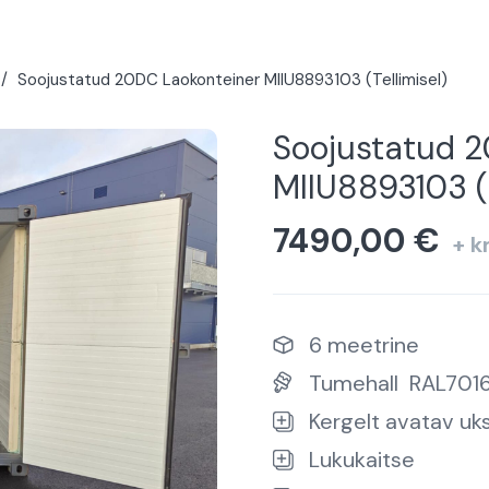
/
Soojustatud 20DC Laokonteiner MIIU8893103 (Tellimisel)
Soojustatud 2
MIIU8893103 (T
7490,00
€
+ 
6 meetrine
Tumehall
RAL701
Kergelt avatav uk
Lukukaitse