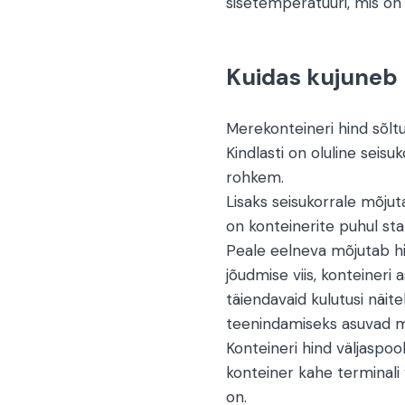
sisetemperatuuri, mis on
Kuidas kujuneb 
Merekonteineri hind sõltu
Kindlasti on oluline seisuk
rohkem.
Lisaks seisukorrale mõjut
on konteinerite puhul sta
Peale eelneva mõjutab hin
jõudmise viis, konteineri
täiendavaid kulutusi näit
teenindamiseks asuvad me
Konteineri hind väljaspoo
konteiner kahe terminali va
on.