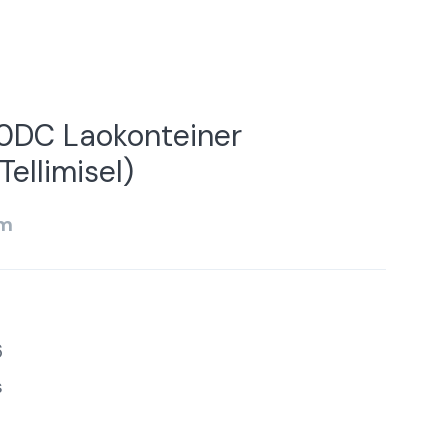
0DC Laokonteiner
ellimisel)
km
6
s