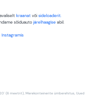
valiselt
kraanat
või
sideloaderit.
endame sõiduauto
järelhaagise
abil.
i
Instagramis
20′ (6 meetrit)
,
Merekonteinerite ümberehitus
,
Uued