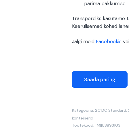
parima pakkumise.
Transpordiks kasutame ta
Keerulisemad kohad lah
Jälgi meid
Facebookis
võ
Saada päring
Kategooria:
20’DC Standard
,
konteinerid
Tootekood:
MIIU8893103