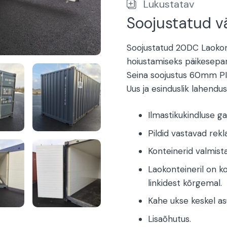
Lukustatav
Soojustatud vä
Soojustatud 20DC Laokon
hoiustamiseks päikesepar
Seina soojustus 60mm PI
Uus ja esinduslik lahendus
Ilmastikukindluse ga
Pildid vastavad rekl
Konteinerid valmista
Laokonteineril on k
linkidest kõrgemal.
Kahe ukse keskel as
Lisaõhutus.