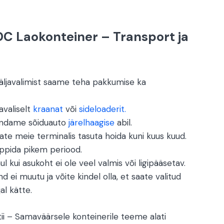
C Laokonteiner – Transport ja
väljavalimist saame teha pakkumise ka
valiselt
kraanat
või
sideloaderit.
endame sõiduauto
järelhaagise
abil.
te meie terminalis tasuta hoida kuni kuus kuud.
eppida pikem periood.
ul kui asukoht ei ole veel valmis või ligipääsetav.
ind ei muutu ja võite kindel olla, et saate valitud
al kätte.
ii – Samaväärsele konteinerile teeme alati