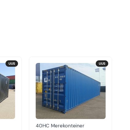
UUS
UUS
40HC Merekonteiner