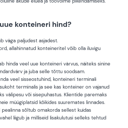
 oluline akude eluea ja töövõime pikendamiseks.
uue konteineri hind?
b väga paljudest asjadest.
ord, allahinnatud konteineritel võib olla iluvigu
ab hinda veel uue konteineri värvus, näiteks sinine
ndardvärv ja juba selle tõttu soodsam.
da veel sisseostuhind, konteineri terminali
 asukoht terminalis ja see kas konteiner on vajanud
eks välipesu või sisepuhastus. Klientide paremaks
ie müügiplatsid kõikides suuremates linnades.
l pealinna sõltub omakorda sellest kuidas
hel liigub ja milliseid lisakulutusi selleks tehtud