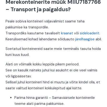
Merekonteinerite müük MIIU7187766
– Transport ja paigaldus?
Peale sobiva konteineri väljavalimist saame teha
pakkumise ka transpordile.
Transpordiks kasutame tavaliselt
kraanat
või
sideloaderit.
Keerulisemad kohad lahendame sõiduauto
järelhaagise
abil.
Soetatud konteinereid saate meie terminalis tasuta hoida
kuni kuus kuud.
Alati on võimalik kokku leppida pikem periood.
See on kasulik näiteks juhul kui asukoht ei ole veel valmis
või ligipääsetav.
Sellisel juhul konteineri hind ei muutu ja võite kindel olla, et
saate valitud konteineri kokkulepitud ajal kätte.
Parima hinna garantii – Samaväärsele konteinerile
teeme alati parima pakkumise.