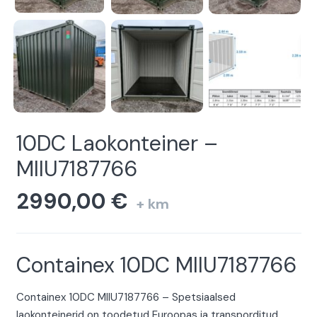
10DC Laokonteiner –
MIIU7187766
2990,00
€
+ km
Containex 10DC MIIU7187766
Containex 10DC MIIU7187766 – Spetsiaalsed
laokonteinerid on toodetud Euroopas ja transporditud