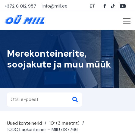
info@miil.ee
+372 6 012 957
ET
Merekonteinerite,
soojakute ja muu müük
Uued konteinerid
/
10′ (3 meetrit)
/
10DC Laokonteiner – MIIU7187766