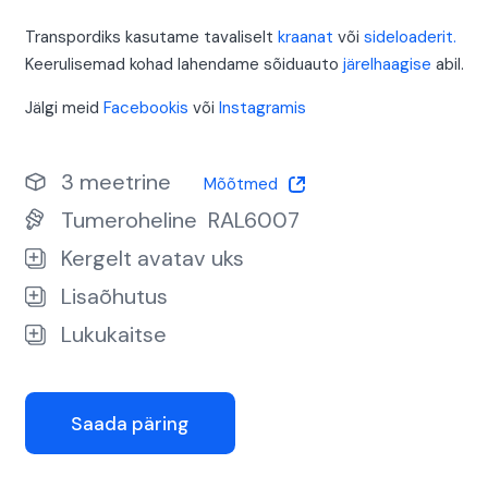
Transpordiks kasutame tavaliselt
kraanat
või
sideloaderit.
Keerulisemad kohad lahendame sõiduauto
järelhaagise
abil.
Jälgi meid
Facebookis
või
Instagramis
3 meetrine
Mõõtmed
Tumeroheline
RAL6007
Kergelt avatav uks
Lisaõhutus
Lukukaitse
Saada päring