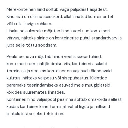
Merekonteineri hind sõltub väga paljudest asjadest.
Kindlasti on oluline seisukord, allahinnatud konteineritel
võib olla iluvigu rohkem.
Lisaks seisukorrale mõjutab hinda veel uue konteineri
värvus, näiteks sinine on konteinerite puhul standardvärv ja
juba selle tõttu soodsam.
Peale eelneva mõjutab hinda veel sisseostuhind,
konteineri terminali jõudmise viis, konteineri asukoht
terminalis ja see kas konteiner on vajanud täiendavaid
kulutusi näiteks välipesu või sisepuhastus. Klientide
paremaks teenindamiseks asuvad meie müügiplatsid
kõikides suuremates linnades.
Konteineri hind väljaspool pealinna sõltub omakorda sellest
kuidas konteiner kahe terminali vahel liigub ja milliseid
lisakulutusi selleks tehtud on.