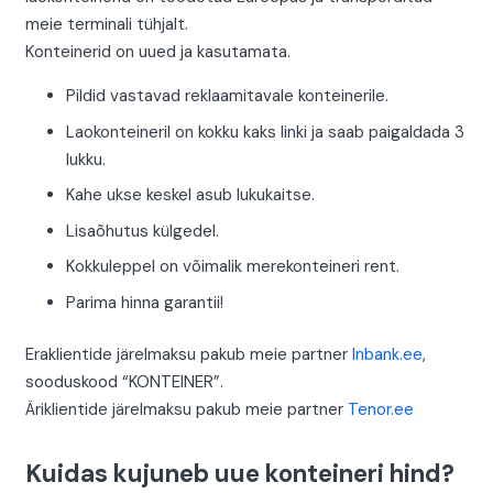
meie terminali tühjalt.
Konteinerid on uued ja kasutamata.
Pildid vastavad reklaamitavale konteinerile.
Laokonteineril on kokku kaks linki ja saab paigaldada 3
lukku.
Kahe ukse keskel asub lukukaitse.
Lisaõhutus külgedel.
Kokkuleppel on võimalik merekonteineri rent.
Parima hinna garantii!
Eraklientide järelmaksu pakub meie partner
Inbank.ee
,
sooduskood “KONTEINER”.
Äriklientide järelmaksu pakub meie partner
Tenor.ee
Kuidas kujuneb uue konteineri hind?