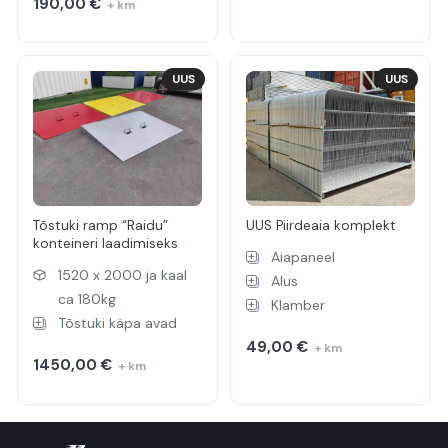
190,00
€
+ km
UUS
UUS
Tõstuki ramp “Raidu”
UUS Piirdeaia komplekt
konteineri laadimiseks
Aiapaneel
1520 x 2000 ja kaal
Alus
ca 180kg
Klamber
Tõstuki käpa avad
49,00
€
+ km
1450,00
€
+ km