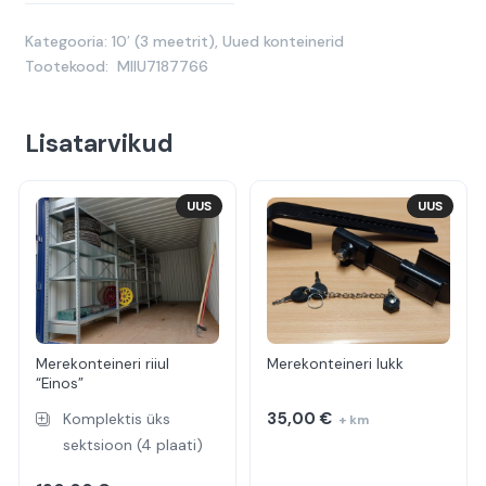
Kategooria:
10′ (3 meetrit)
,
Uued konteinerid
Tootekood:
MIIU7187766
Lisatarvikud
UUS
UUS
Merekonteineri riiul
Merekonteineri lukk
“Einos”
35,00
€
Komplektis üks
+ km
sektsioon (4 plaati)