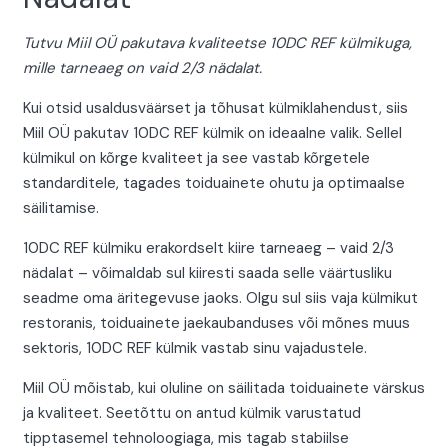
Tutvu Miil OÜ pakutava kvaliteetse 10DC REF külmikuga,
mille tarneaeg on vaid 2/3 nädalat.
Kui otsid usaldusväärset ja tõhusat külmiklahendust, siis
Miil OÜ pakutav 10DC REF külmik on ideaalne valik. Sellel
külmikul on kõrge kvaliteet ja see vastab kõrgetele
standarditele, tagades toiduainete ohutu ja optimaalse
säilitamise.
10DC REF külmiku erakordselt kiire tarneaeg – vaid 2/3
nädalat – võimaldab sul kiiresti saada selle väärtusliku
seadme oma äritegevuse jaoks. Olgu sul siis vaja külmikut
restoranis, toiduainete jaekaubanduses või mõnes muus
sektoris, 10DC REF külmik vastab sinu vajadustele.
Miil OÜ mõistab, kui oluline on säilitada toiduainete värskus
ja kvaliteet. Seetõttu on antud külmik varustatud
tipptasemel tehnoloogiaga, mis tagab stabiilse