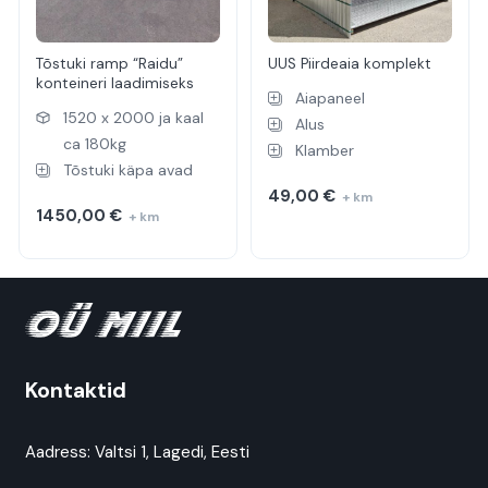
Tõstuki ramp “Raidu”
UUS Piirdeaia komplekt
konteineri laadimiseks
Aiapaneel
1520 x 2000 ja kaal
Alus
ca 180kg
Klamber
Tõstuki käpa avad
49,00
€
+ km
1450,00
€
+ km
Kontaktid
Aadress:
Valtsi 1, Lagedi, Eesti