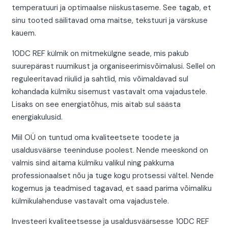
temperatuuri ja optimaalse niiskustaseme. See tagab, et
sinu tooted säilitavad oma maitse, tekstuuri ja värskuse
kauem.
10DC REF külmik on mitmekülgne seade, mis pakub
suurepärast ruumikust ja organiseerimisvõimalusi. Sellel on
reguleeritavad riiulid ja sahtlid, mis võimaldavad sul
kohandada külmiku sisemust vastavalt oma vajadustele.
Lisaks on see energiatõhus, mis aitab sul säästa
energiakulusid.
Miil OÜ on tuntud oma kvaliteetsete toodete ja
usaldusväärse teeninduse poolest. Nende meeskond on
valmis sind aitama külmiku valikul ning pakkuma
professionaalset nõu ja tuge kogu protsessi vältel. Nende
kogemus ja teadmised tagavad, et saad parima võimaliku
külmikulahenduse vastavalt oma vajadustele.
Investeeri kvaliteetsesse ja usaldusväärsesse 10DC REF