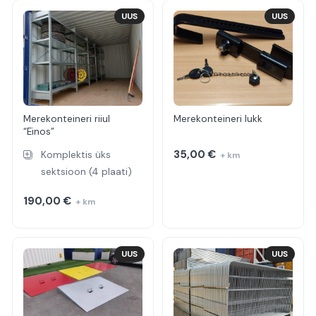
UUS
UUS
Merekonteineri riiul
Merekonteineri lukk
“Einos”
35,00
€
Komplektis üks
+ km
sektsioon (4 plaati)
190,00
€
+ km
UUS
UUS