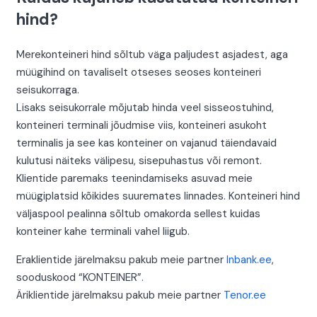
hind?
Merekonteineri hind sõltub väga paljudest asjadest, aga
müügihind on tavaliselt otseses seoses konteineri
seisukorraga.
Lisaks seisukorrale mõjutab hinda veel sisseostuhind,
konteineri terminali jõudmise viis, konteineri asukoht
terminalis ja see kas konteiner on vajanud täiendavaid
kulutusi näiteks välipesu, sisepuhastus või remont.
Klientide paremaks teenindamiseks asuvad meie
müügiplatsid kõikides suuremates linnades. Konteineri hind
väljaspool pealinna sõltub omakorda sellest kuidas
konteiner kahe terminali vahel liigub.
Eraklientide järelmaksu pakub meie partner
Inbank.ee
,
sooduskood “KONTEINER”.
Äriklientide järelmaksu pakub meie partner
Tenor.ee