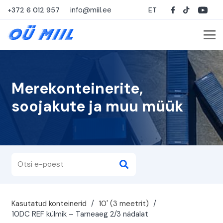
info@miil.ee
+372 6 012 957
ET
Merekonteinerite,
soojakute ja muu müük
Kasutatud konteinerid
/
10' (3 meetrit)
/
10DC REF külmik – Tarneaeg 2/3 nädalat