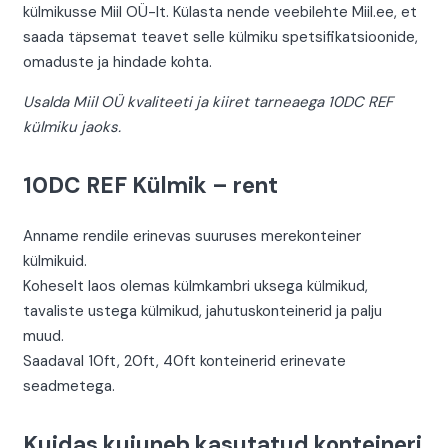
külmikusse Miil OÜ-lt. Külasta nende veebilehte Miil.ee, et
saada täpsemat teavet selle külmiku spetsifikatsioonide,
omaduste ja hindade kohta.
Usalda Miil OÜ kvaliteeti ja kiiret tarneaega 10DC REF
külmiku jaoks.
10DC REF Külmik – rent
Anname rendile erinevas suuruses merekonteiner
külmikuid.
Koheselt laos olemas külmkambri uksega külmikud,
tavaliste ustega külmikud, jahutuskonteinerid ja palju
muud.
Saadaval 10ft, 20ft, 40ft konteinerid erinevate
seadmetega.
Kuidas kujuneb kasutatud konteineri