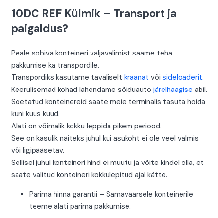
10DC REF Külmik – Transport ja
paigaldus?
Peale sobiva konteineri väljavalimist saame teha
pakkumise ka transpordile.
Transpordiks kasutame tavaliselt
kraanat
või
sideloaderit.
Keerulisemad kohad lahendame sõiduauto
järelhaagise
abil.
Soetatud konteinereid saate meie terminalis tasuta hoida
kuni kuus kuud.
Alati on võimalik kokku leppida pikem periood.
See on kasulik näiteks juhul kui asukoht ei ole veel valmis
või ligipääsetav.
Sellisel juhul konteineri hind ei muutu ja võite kindel olla, et
saate valitud konteineri kokkulepitud ajal kätte.
Parima hinna garantii – Samaväärsele konteinerile
teeme alati parima pakkumise.