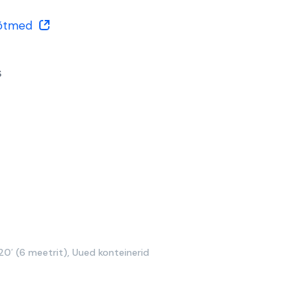
õtmed
s
20′ (6 meetrit)
,
Uued konteinerid