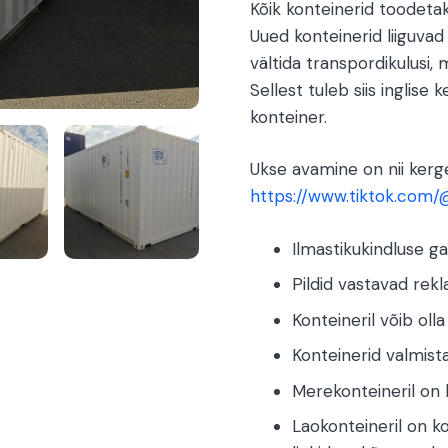
Kõik konteinerid toodetak
Uued konteinerid liiguva
vältida transpordikulusi, 
Sellest tuleb siis inglis
konteiner.
Ukse avamine on nii kerge
https://www.tiktok.com
Ilmastikukindluse ga
Pildid vastavad rekl
Konteineril võib oll
Konteinerid valmista
Merekonteineril on k
Laokonteineril on k