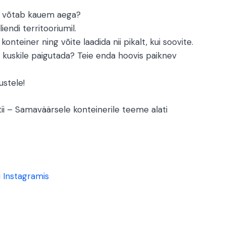
ne võtab kauem aega?
endi territooriumil.
konteiner ning võite laadida nii pikalt, kui soovite.
ju kuskile paigutada? Teie enda hoovis paiknev
ustele!
ii – Samaväärsele konteinerile teeme alati
i
Instagramis