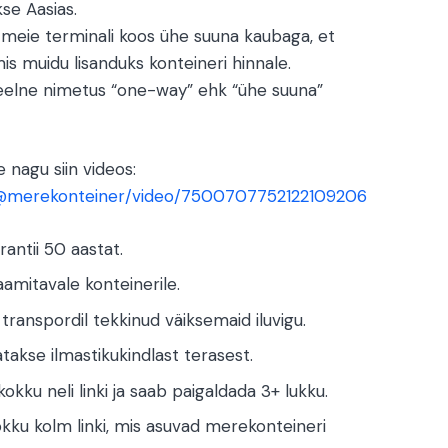
se Aasias.
d meie terminali koos ühe suuna kaubaga, et
mis muidu lisanduks konteineri hinnale.
e keelne nimetus “one-way” ehk “ühe suuna”
 nagu siin videos:
/@merekonteiner/video/7500707752122109206
rantii 50 aastat.
aamitavale konteinerile.
a transpordil tekkinud väiksemaid iluvigu.
takse ilmastikukindlast terasest.
okku neli linki ja saab paigaldada 3+ lukku.
okku kolm linki, mis asuvad merekonteineri