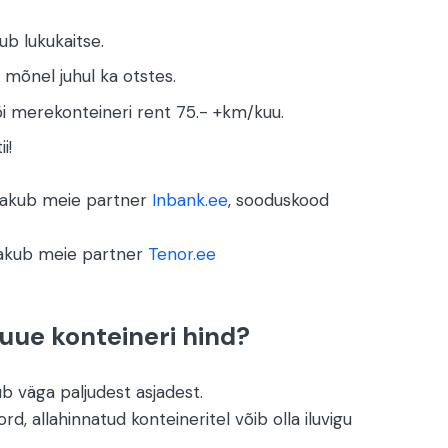
ub lukukaitse.
 mõnel juhul ka otstes.
õi merekonteineri rent 75.- +km/kuu.
i!
 pakub meie partner
Inbank.ee
, sooduskood
pakub meie partner
Tenor.ee
uue konteineri hind?
b väga paljudest asjadest.
ord, allahinnatud konteineritel võib olla iluvigu