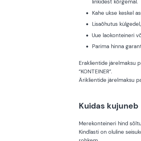
linkidest kõrgemal.
Kahe ukse keskel as
Lisaõhutus külgedel,
Uue laokonteineri v
Parima hinna garanti
Eraklientide järelmaksu
“KONTEINER”.
Äriklientide järelmaksu 
Kuidas kujuneb 
Merekonteineri hind sõltu
Kindlasti on oluline seisuk
rohkem.