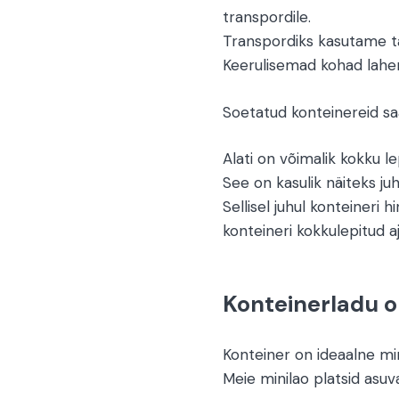
transpordile.
Transpordiks kasutame ta
Keerulisemad kohad lah
Soetatud konteinereid saa
Alati on võimalik kokku l
See on kasulik näiteks juh
Sellisel juhul konteineri h
konteineri kokkulepitud aj
Konteinerladu o
Konteiner on ideaalne min
Meie minilao platsid asu