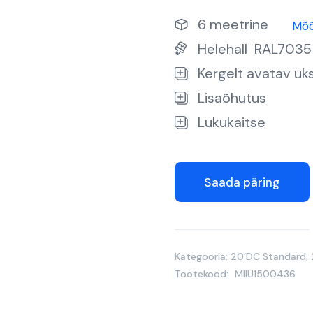
6 meetrine
Mõ
Helehall
RAL7035
Kergelt avatav uk
Lisaõhutus
Lukukaitse
Saada päring
Kategooria:
20’DC Standard
,
Tootekood:
MIIU1500436