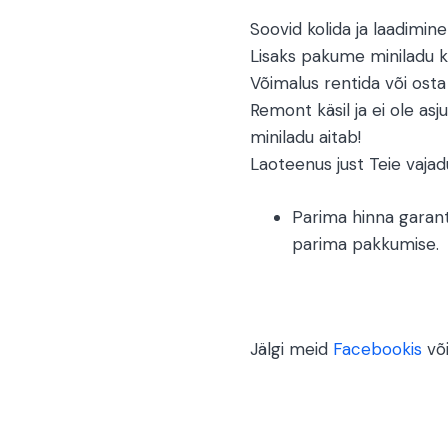
Soovid kolida ja laadimi
Lisaks pakume miniladu kli
Võimalus rentida või osta 
Remont käsil ja ei ole as
miniladu aitab!
Laoteenus just Teie vajad
Parima hinna garant
parima pakkumise.
Jälgi meid
Facebookis
võ