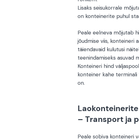
Lisaks seisukorrale mõjut
on konteinerite puhul sta
Peale eelneva mõjutab hin
jõudmise viis, konteineri
täiendavaid kulutusi näit
teenindamiseks asuvad me
Konteineri hind väljaspoo
konteiner kahe terminali va
on.
Laokonteinerit
– Transport ja 
Peale sobiva konteineri 