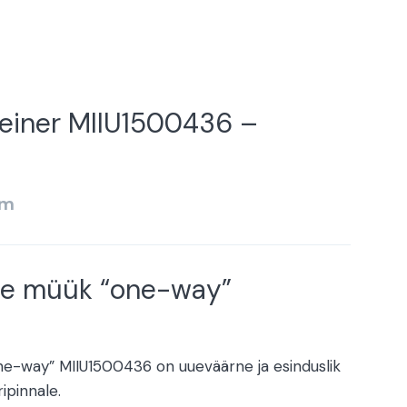
einer MIIU1500436 –
km
te müük “one-way”
ne-way” MIIU1500436 on uueväärne ja esinduslik
ipinnale.