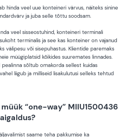
ab hinda veel uue konteineri värvus, näiteks sinine
ndardvärv ja juba selle tõttu soodsam.
da veel sisseostuhind, konteineri terminali
 asukoht terminalis ja see kas konteiner on vajanud
eks välipesu või sisepuhastus. Klientide paremaks
ie müügiplatsid kõikides suuremates linnades.
l pealinna sõltub omakorda sellest kuidas
hel liigub ja milliseid lisakulutusi selleks tehtud
e müük “one-way” MIIU1500436
paigaldus?
väljavalimist saame teha pakkumise ka