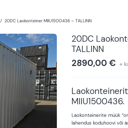
/
20DC Laokonteiner MIIU1500436 – TALLINN
20DC Laokont
TALLINN
2890,00
€
+ 
Laokonteineri
MIIU1500436.
Laokonteinerite müük “o
lahendus koduhoovi või är