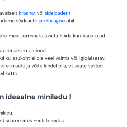
valiselt
kraanat
või
sideloaderit.
endame sõiduauto
järelhaagise
abil.
te meie terminalis tasuta hoida kuni kuus kuud.
eppida pikem periood.
ul kui asukoht ei ole veel valmis või ligipääsetav.
ind ei muutu ja võite kindel olla, et saate valitud
al kätte.
n ideaalne miniladu !
iladu.
vad suuremates Eesti linnades
.