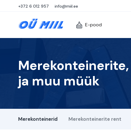
+372 6 012 957
info@miil.ee
E-pood
Merekonteinerite,
ja muu müük
Merekonteinerid
Merekonteinerite rent