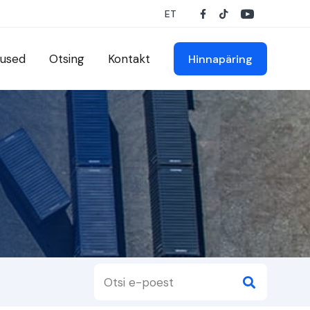
ET
used
Otsing
Kontakt
Hinnapäring