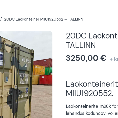
/
20DC Laokonteiner MIIU1920552 – TALLINN
20DC Laokont
TALLINN
3250,00
€
+ 
Laokonteineri
MIIU1920552.
Laokonteinerite müük “on
lahendus koduhoovi või är