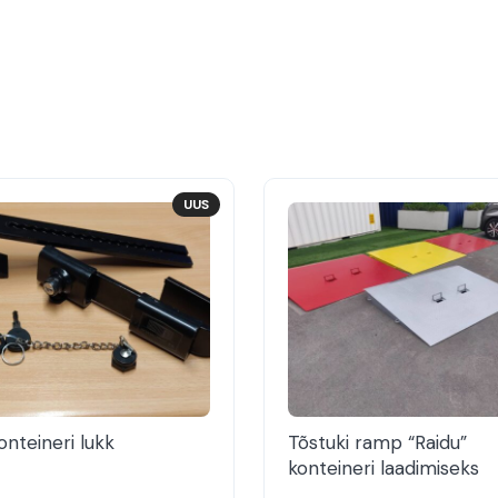
UUS
nteineri lukk
Tõstuki ramp “Raidu”
konteineri laadimiseks