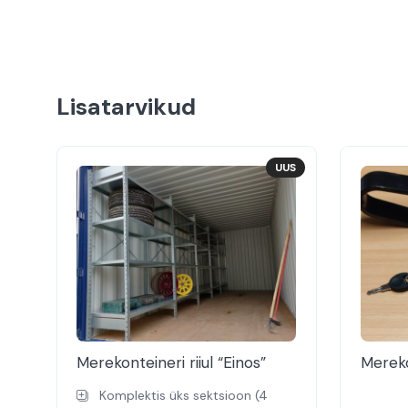
Lisatarvikud
UUS
Merekonteineri riiul “Einos”
Mereko
Komplektis üks sektsioon (4