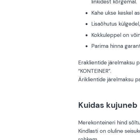
linkidest kõrgemal.
Kahe ukse keskel as
Lisaõhutus külgedel,
Kokkuleppel on võim
Parima hinna garanti
Eraklientide järelmaksu
“KONTEINER”.
Äriklientide järelmaksu 
Kuidas kujuneb 
Merekonteineri hind sõltu
Kindlasti on oluline seisuk
rohkem.