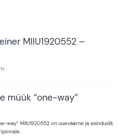
einer MIIU1920552 –
km
te müük “one-way”
e-way” MIIU1920552 on uueväärne ja esinduslik
ipinnale.