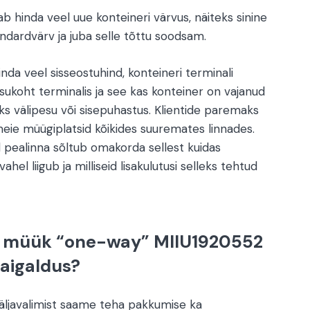
ab hinda veel uue konteineri värvus, näiteks sinine
ndardvärv ja juba selle tõttu soodsam.
da veel sisseostuhind, konteineri terminali
 asukoht terminalis ja see kas konteiner on vajanud
eks välipesu või sisepuhastus. Klientide paremaks
ie müügiplatsid kõikides suuremates linnades.
l pealinna sõltub omakorda sellest kuidas
hel liigub ja milliseid lisakulutusi selleks tehtud
e müük “one-way” MIIU1920552
paigaldus?
väljavalimist saame teha pakkumise ka