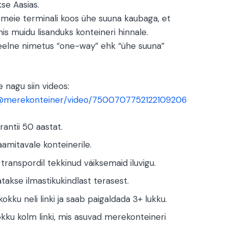
se Aasias.
d meie terminali koos ühe suuna kaubaga, et
mis muidu lisanduks konteineri hinnale.
e keelne nimetus “one-way” ehk “ühe suuna”
 nagu siin videos:
/@merekonteiner/video/7500707752122109206
rantii 50 aastat.
aamitavale konteinerile.
a transpordil tekkinud väiksemaid iluvigu.
takse ilmastikukindlast terasest.
okku neli linki ja saab paigaldada 3+ lukku.
okku kolm linki, mis asuvad merekonteineri