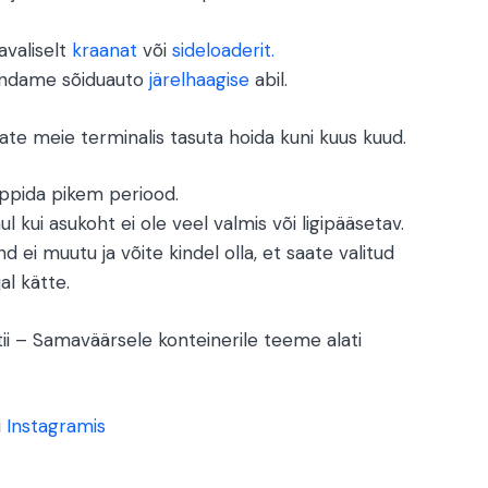
valiselt
kraanat
või
sideloaderit.
endame sõiduauto
järelhaagise
abil.
te meie terminalis tasuta hoida kuni kuus kuud.
eppida pikem periood.
ul kui asukoht ei ole veel valmis või ligipääsetav.
ind ei muutu ja võite kindel olla, et saate valitud
al kätte.
ii – Samaväärsele konteinerile teeme alati
i
Instagramis