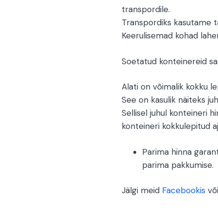
transpordile.
Transpordiks kasutame ta
Keerulisemad kohad lah
Soetatud konteinereid saa
Alati on võimalik kokku l
See on kasulik näiteks juh
Sellisel juhul konteineri h
konteineri kokkulepitud aj
Parima hinna garant
parima pakkumise.
Jälgi meid
Facebookis
võ