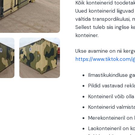
Kõik konteinerid toodetak
Uued konteinerid liiguva
vältida transpordikulusi, 
Sellest tuleb siis inglis
konteiner.
Ukse avamine on nii kerge
https://www.tiktok.com
Ilmastikukindluse ga
Pildid vastavad rekl
Konteineril võib oll
Konteinerid valmista
Merekonteineril on k
Laokonteineril on k