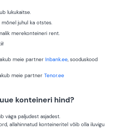
ub lukukaitse.
 mõnel juhul ka otstes.
alik merekonteineri rent.
i!
 pakub meie partner
Inbank.ee
, sooduskood
pakub meie partner
Tenor.ee
uue konteineri hind?
b väga paljudest asjadest.
ord, allahinnatud konteineritel võib olla iluvigu