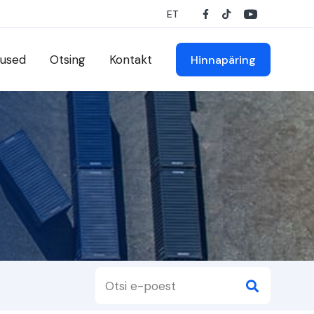
ET
used
Otsing
Kontakt
Hinnapäring