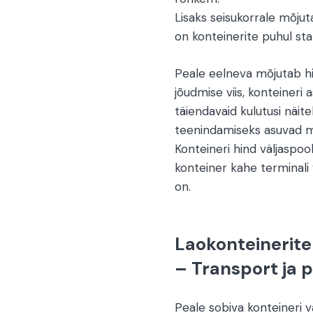
Lisaks seisukorrale mõjut
on konteinerite puhul sta
Peale eelneva mõjutab hin
jõudmise viis, konteineri
täiendavaid kulutusi näit
teenindamiseks asuvad me
Konteineri hind väljaspoo
konteiner kahe terminali va
on.
Laokonteinerit
– Transport ja 
Peale sobiva konteineri 