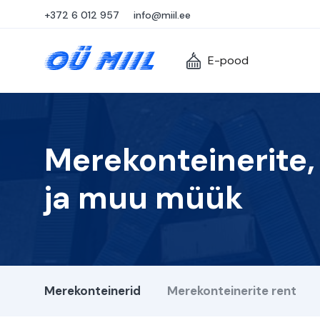
+372 6 012 957
info@miil.ee
E-pood
Merekonteinerite,
ja muu müük
Merekonteinerid
Merekonteinerite rent