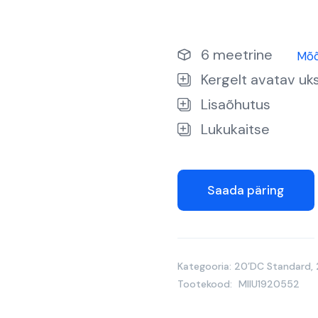
6 meetrine
Mõ
Kergelt avatav uk
Lisaõhutus
Lukukaitse
Saada päring
Kategooria:
20’DC Standard
,
Tootekood:
MIIU1920552