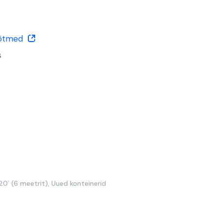
õtmed
s
20′ (6 meetrit)
,
Uued konteinerid