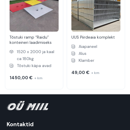
Tõstuki ramp “Raidu”
UUS Piirdeaia komplekt
konteineri laadimiseks
Aiapaneel
1520 x 2000 ja kaal
Alus
ca 180kg
Klamber
Tõstuki käpa avad
49,00
€
+ km
1450,00
€
+ km
Kontaktid