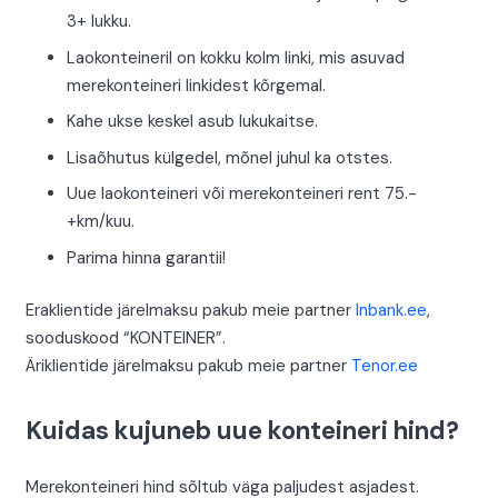
3+ lukku.
Laokonteineril on kokku kolm linki, mis asuvad
merekonteineri linkidest kõrgemal.
Kahe ukse keskel asub lukukaitse.
Lisaõhutus külgedel, mõnel juhul ka otstes.
Uue laokonteineri või merekonteineri rent 75.-
+km/kuu.
Parima hinna garantii!
Eraklientide järelmaksu pakub meie partner
Inbank.ee
,
sooduskood “KONTEINER”.
Äriklientide järelmaksu pakub meie partner
Tenor.ee
Kuidas kujuneb uue konteineri hind?
Merekonteineri hind sõltub väga paljudest asjadest.