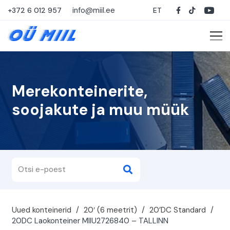
info@miil.ee
+372 6 012 957
ET
Merekonteinerite,
soojakute ja muu müük
Uued konteinerid
/
20′ (6 meetrit)
/
20’DC Standard
/
20DC Laokonteiner MIIU2726840 – TALLINN