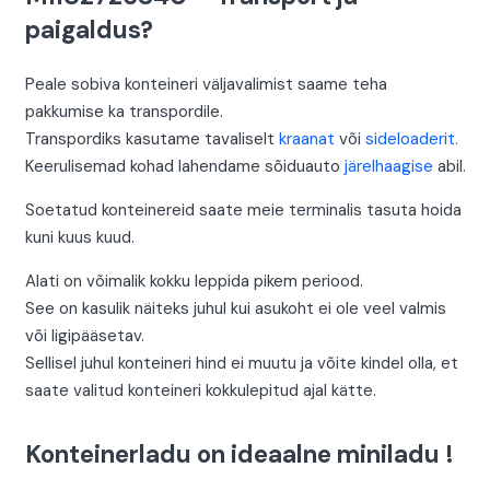
paigaldus?
Peale sobiva konteineri väljavalimist saame teha
pakkumise ka transpordile.
Transpordiks kasutame tavaliselt
kraanat
või
sideloaderit.
Keerulisemad kohad lahendame sõiduauto
järelhaagise
abil.
Soetatud konteinereid saate meie terminalis tasuta hoida
kuni kuus kuud.
Alati on võimalik kokku leppida pikem periood.
See on kasulik näiteks juhul kui asukoht ei ole veel valmis
või ligipääsetav.
Sellisel juhul konteineri hind ei muutu ja võite kindel olla, et
saate valitud konteineri kokkulepitud ajal kätte.
Konteinerladu on ideaalne miniladu !