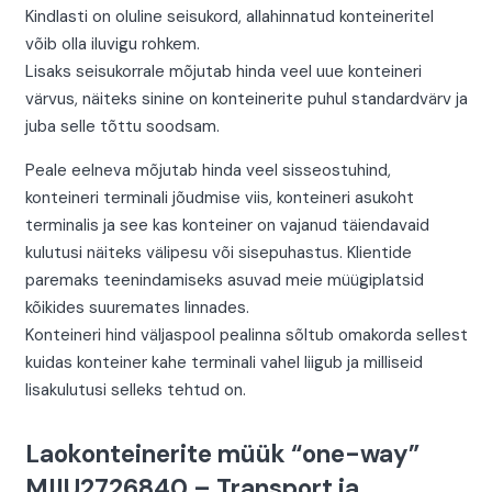
Kindlasti on oluline seisukord, allahinnatud konteineritel
võib olla iluvigu rohkem.
Lisaks seisukorrale mõjutab hinda veel uue konteineri
värvus, näiteks sinine on konteinerite puhul standardvärv ja
juba selle tõttu soodsam.
Peale eelneva mõjutab hinda veel sisseostuhind,
konteineri terminali jõudmise viis, konteineri asukoht
terminalis ja see kas konteiner on vajanud täiendavaid
kulutusi näiteks välipesu või sisepuhastus. Klientide
paremaks teenindamiseks asuvad meie müügiplatsid
kõikides suuremates linnades.
Konteineri hind väljaspool pealinna sõltub omakorda sellest
kuidas konteiner kahe terminali vahel liigub ja milliseid
lisakulutusi selleks tehtud on.
Laokonteinerite müük “one-way”
MIIU2726840 – Transport ja