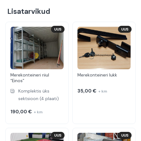
Lisatarvikud
UUS
UUS
Merekonteineri riiul
Merekonteineri lukk
“Einos”
35,00
€
Komplektis üks
+ km
sektsioon (4 plaati)
190,00
€
+ km
UUS
UUS