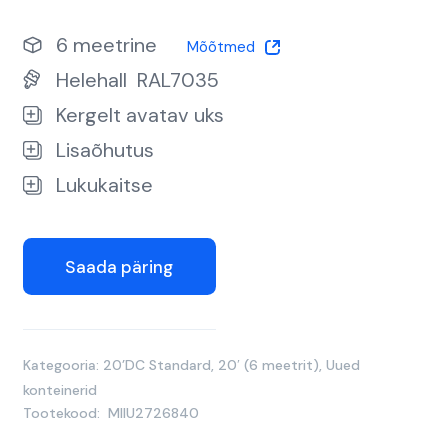
6 meetrine
Mõõtmed
Helehall
RAL7035
Kergelt avatav uks
Lisaõhutus
Lukukaitse
Saada päring
Kategooria:
20’DC Standard
,
20′ (6 meetrit)
,
Uued
konteinerid
Tootekood:
MIIU2726840