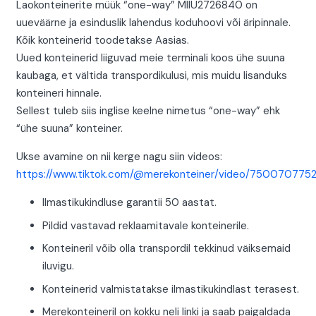
Laokonteinerite müük “one-way” MIIU2726840 on
uueväärne ja esinduslik lahendus koduhoovi või äripinnale.
Kõik konteinerid toodetakse Aasias.
Uued konteinerid liiguvad meie terminali koos ühe suuna
kaubaga, et vältida transpordikulusi, mis muidu lisanduks
konteineri hinnale.
Sellest tuleb siis inglise keelne nimetus “one-way” ehk
“ühe suuna” konteiner.
Ukse avamine on nii kerge nagu siin videos:
https://www.tiktok.com/@merekonteiner/video/750070775
Ilmastikukindluse garantii 50 aastat.
Pildid vastavad reklaamitavale konteinerile.
Konteineril võib olla transpordil tekkinud väiksemaid
iluvigu.
Konteinerid valmistatakse ilmastikukindlast terasest.
Merekonteineril on kokku neli linki ja saab paigaldada