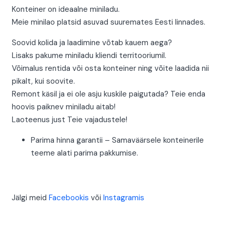
Konteiner on ideaalne miniladu.
Meie minilao platsid asuvad suuremates Eesti linnades
.
Soovid kolida ja laadimine võtab kauem aega?
Lisaks pakume miniladu kliendi territooriumil.
Võimalus rentida või osta konteiner ning võite laadida nii
pikalt, kui soovite.
Remont käsil ja ei ole asju kuskile paigutada? Teie enda
hoovis paiknev miniladu aitab!
Laoteenus just Teie vajadustele!
Parima hinna garantii – Samaväärsele konteinerile
teeme alati parima pakkumise.
Jälgi meid
Facebookis
või
Instagramis