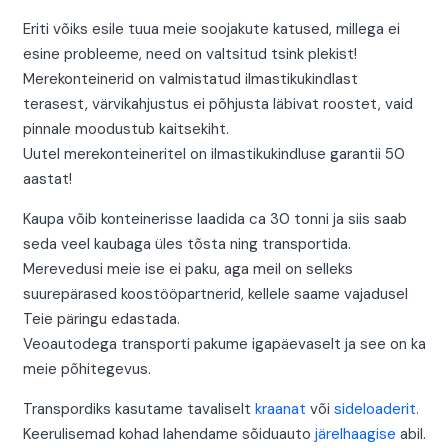
Eriti võiks esile tuua meie soojakute katused, millega ei
esine probleeme, need on valtsitud tsink plekist!
Merekonteinerid on valmistatud ilmastikukindlast
terasest, värvikahjustus ei põhjusta läbivat roostet, vaid
pinnale moodustub kaitsekiht.
Uutel merekonteineritel on ilmastikukindluse garantii 50
aastat!
Kaupa võib konteinerisse laadida ca 30 tonni ja siis saab
seda veel kaubaga üles tõsta ning transportida.
Merevedusi meie ise ei paku, aga meil on selleks
suurepärased koostööpartnerid, kellele saame vajadusel
Teie päringu edastada.
Veoautodega transporti pakume igapäevaselt ja see on ka
meie põhitegevus.
Transpordiks kasutame tavaliselt
kraanat
või
sideloaderit.
Keerulisemad kohad lahendame sõiduauto
järelhaagise
abil.