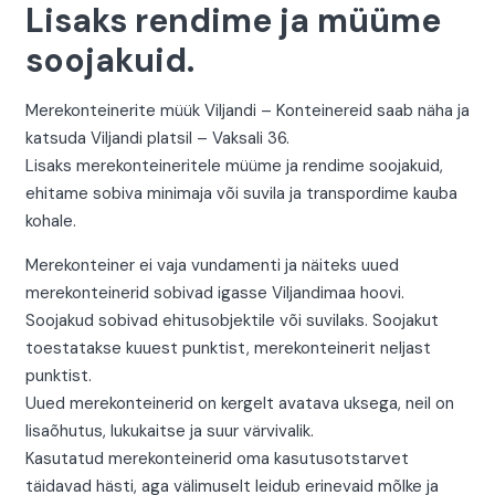
Lisaks rendime ja müüme
soojakuid.
Merekonteinerite müük Viljandi – Konteinereid saab näha ja
katsuda Viljandi platsil – Vaksali 36.
Lisaks merekonteineritele müüme ja rendime soojakuid,
ehitame sobiva minimaja või suvila ja transpordime kauba
kohale.
Merekonteiner ei vaja vundamenti ja näiteks uued
merekonteinerid sobivad igasse Viljandimaa hoovi.
Soojakud sobivad ehitusobjektile või suvilaks. Soojakut
toestatakse kuuest punktist, merekonteinerit neljast
punktist.
Uued merekonteinerid on kergelt avatava uksega, neil on
lisaõhutus, lukukaitse ja suur värvivalik.
Kasutatud merekonteinerid oma kasutusotstarvet
täidavad hästi, aga välimuselt leidub erinevaid mõlke ja