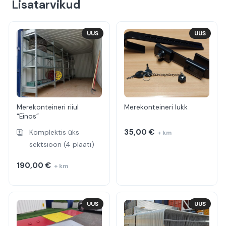
Lisatarvikud
UUS
UUS
Merekonteineri riiul
Merekonteineri lukk
“Einos”
35,00
€
Komplektis üks
+ km
sektsioon (4 plaati)
190,00
€
+ km
UUS
UUS