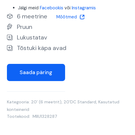
Jälgi meid
Facebookis
või
Instagramis
6 meetrine
Mõõtmed
Pruun
Lukustatav
Tõstuki käpa avad
Saada päring
Kategooria:
20' (6 meetrit)
,
20'DC Standard
,
Kasutatud
konteinerid
Tootekood:
MIIU1328287