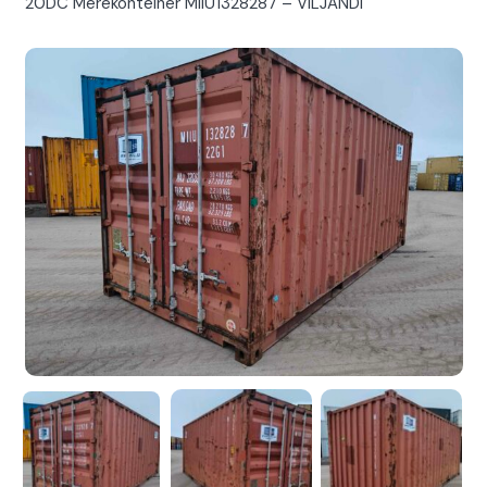
20DC Merekonteiner MIIU1328287 – VILJANDI