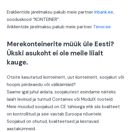
Eraklientide järelmaksu pakub meie partner
Inbank.ee
,
sooduskood “KONTEINER”.
Äriklientide järelmaksu pakub meie partner
Tenor.ee
Merekonteinerite müük üle Eesti?
Ükski asukoht ei ole meile liialt
kauge.
Otsite kasutatud konteinerit, uut konteinerit, soojakut või
hoopis piirdeaedu või välikäimlaid?
Saame igal juhul aidata, soojakutest esindame näiteks
laialt levinud ja tuntud Containex või ModulX tooteid.
Meie müüdud soojakud on CE tähisega ehk siis kvaliteet
on kontrollitud ja see vastab Euroopa nõuetele.
Soojakud on ohutud, kvaliteetsed ja kestavad
aastakümneid.