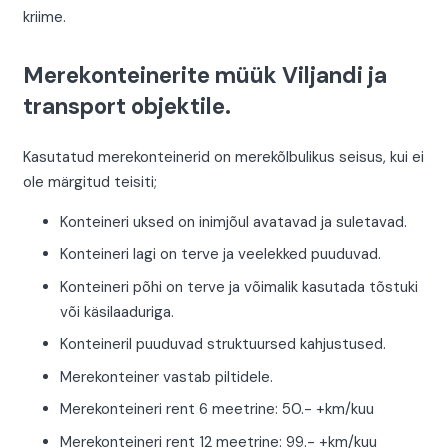
kriime.
Merekonteinerite müük Viljandi ja
transport objektile.
Kasutatud merekonteinerid on merekõlbulikus seisus, kui ei
ole märgitud teisiti;
Konteineri uksed on inimjõul avatavad ja suletavad.
Konteineri lagi on terve ja veelekked puuduvad.
Konteineri põhi on terve ja võimalik kasutada tõstuki
või käsilaaduriga.
Konteineril puuduvad struktuursed kahjustused.
Merekonteiner vastab piltidele.
Merekonteineri rent 6 meetrine: 50.- +km/kuu
Merekonteineri rent 12 meetrine: 99.- +km/kuu