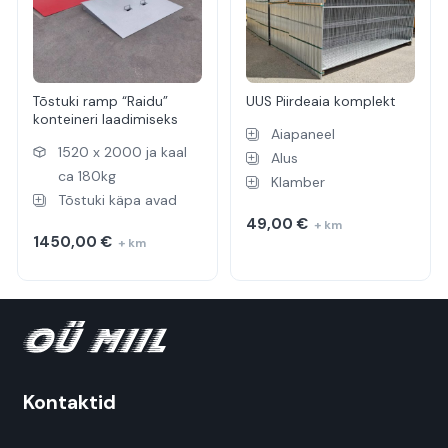
Tõstuki ramp “Raidu”
UUS Piirdeaia komplekt
konteineri laadimiseks
Aiapaneel
1520 x 2000 ja kaal
Alus
ca 180kg
Klamber
Tõstuki käpa avad
49,00
€
+ km
1450,00
€
+ km
Kontaktid