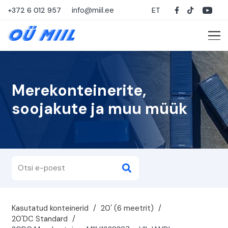
info@miil.ee
+372 6 012 957
ET
Merekonteinerite,
soojakute ja muu müük
Kasutatud konteinerid
/
20' (6 meetrit)
/
20'DC Standard
/