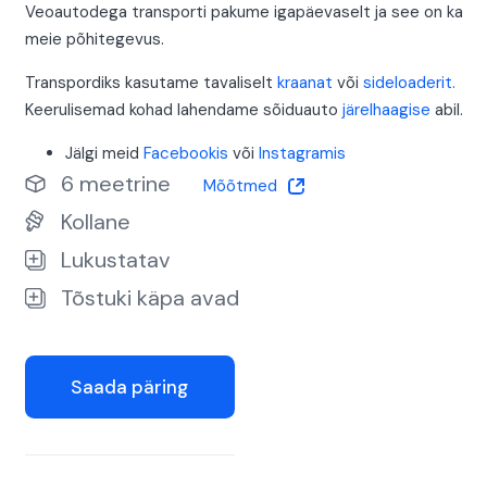
Veoautodega transporti pakume igapäevaselt ja see on ka
meie põhitegevus.
Transpordiks kasutame tavaliselt
kraanat
või
sideloaderit.
Keerulisemad kohad lahendame sõiduauto
järelhaagise
abil.
Jälgi meid
Facebookis
või
Instagramis
6 meetrine
Mõõtmed
Kollane
Lukustatav
Tõstuki käpa avad
Saada päring