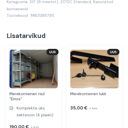
Kategooria:
20' (6 meetrit)
,
20'DC Standard
,
Kasutatud
konteinerid
Tootekood:
MIIU1388795
Lisatarvikud
UUS
UUS
Merekonteineri riiul
Merekonteineri lukk
“Einos”
35,00
€
Komplektis üks
+ km
sektsioon (4 plaati)
190,00
€
+ km