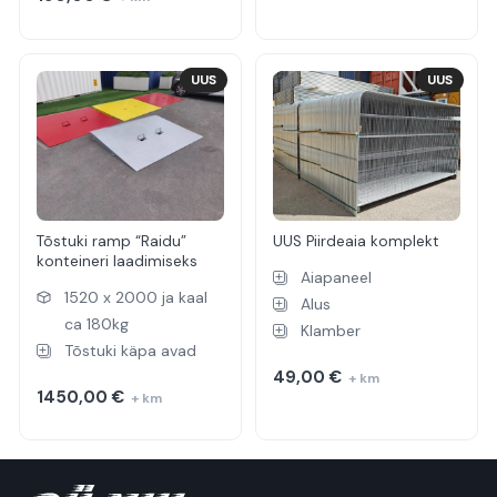
UUS
UUS
Tõstuki ramp “Raidu”
UUS Piirdeaia komplekt
konteineri laadimiseks
Aiapaneel
1520 x 2000 ja kaal
Alus
ca 180kg
Klamber
Tõstuki käpa avad
49,00
€
+ km
1450,00
€
+ km