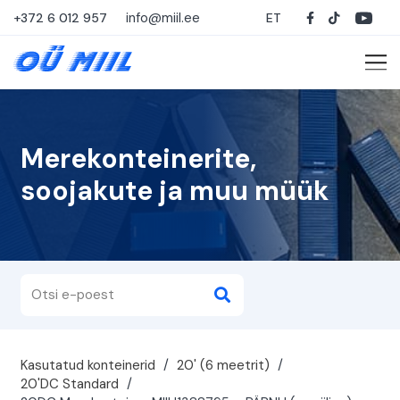
info@miil.ee
+372 6 012 957
ET
Merekonteinerite,
soojakute ja muu müük
Kasutatud konteinerid
/
20' (6 meetrit)
/
20'DC Standard
/