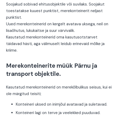
Soojakud sobivad ehitusobjektile või suvilaks. Soojakut
toestatakse kuuest punktist, merekonteinerit neljast
punktist.
Uued merekonteinerid on kergelt avatava uksega, neil on
lisaõhutus, lukukaitse ja suur värvivalik.
Kasutatud merekonteinerid oma kasutusotstarvet
täidavad hästi, aga välimuselt leidub erinevaid mõlke ja
kriime.
Merekonteinerite müük Pärnu ja
transport objektile.
Kasutatud merekonteinerid on merekõlbulikus seisus, kui ei
ole märgitud teisiti;
Konteineri uksed on inimjõul avatavad ja suletavad.
Konteineri lagi on terve ja veelekked puuduvad.