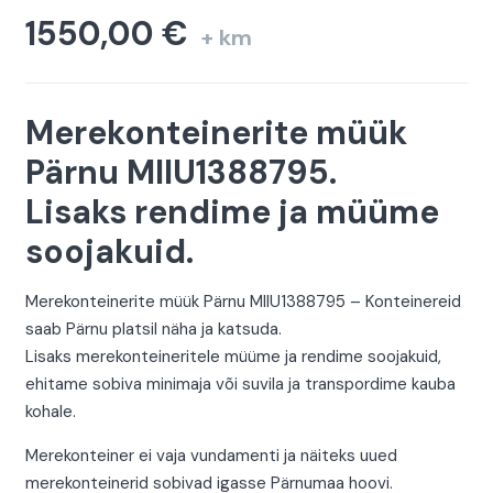
1550,00
€
+ km
Merekonteinerite müük
Pärnu MIIU1388795.
Lisaks rendime ja müüme
soojakuid.
Merekonteinerite müük Pärnu MIIU1388795 – Konteinereid
saab Pärnu platsil näha ja katsuda.
Lisaks merekonteineritele müüme ja rendime soojakuid,
ehitame sobiva minimaja või suvila ja transpordime kauba
kohale.
Merekonteiner ei vaja vundamenti ja näiteks uued
merekonteinerid sobivad igasse Pärnumaa hoovi.