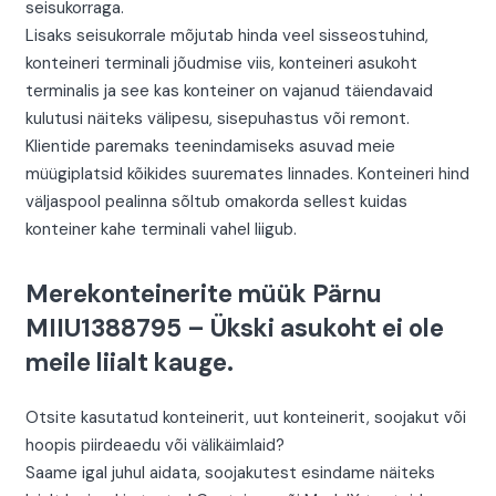
seisukorraga.
Lisaks seisukorrale mõjutab hinda veel sisseostuhind,
konteineri terminali jõudmise viis, konteineri asukoht
terminalis ja see kas konteiner on vajanud täiendavaid
kulutusi näiteks välipesu, sisepuhastus või remont.
Klientide paremaks teenindamiseks asuvad meie
müügiplatsid kõikides suuremates linnades. Konteineri hind
väljaspool pealinna sõltub omakorda sellest kuidas
konteiner kahe terminali vahel liigub.
Merekonteinerite müük Pärnu
MIIU1388795 – Ükski asukoht ei ole
meile liialt kauge.
Otsite kasutatud konteinerit, uut konteinerit, soojakut või
hoopis piirdeaedu või välikäimlaid?
Saame igal juhul aidata, soojakutest esindame näiteks