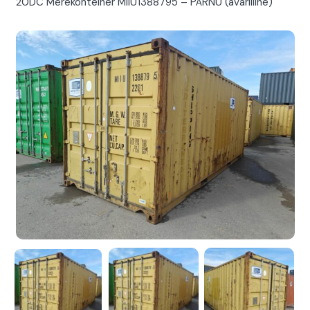
20DC Merekonteiner MIIU1388795 – PÄRNU (avariiline)