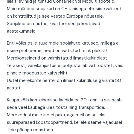
laialt levinud ja tuntud Containex või ModulX tooteid.
Meie müüdud soojakud on CE tähisega ehk siis kvaliteet
on kontrollitud ja see vastab Euroopa nõuetele.
Soojakud on ohutud, kvaliteetsed ja kestavad
aastakümneid.
Eriti võiks esile tuua meie soojakute katused, millega ei
esine probleeme, need on valtsitud tsink plekist!
Merekonteinerid on valmistatud ilmastikukindlast
terasest, värvikahjustus ei põhjusta läbivat roostet, vaid
pinnale moodustub kaitsekiht.
Uutel merekonteineritel on ilmastikukindluse garantii 50
aastat!
Kaupa võib konteinerisse laadida ca 30 tonni ja siis saab
seda veel kaubaga üles tõsta ning transportida.
Merevedusi meie ise ei paku, aga meil on selleks
suurepärased koostööpartnerid, kellele saame vajadusel
Teie päringu edastada.