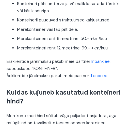
Konteineri põhi on terve ja võimalik kasutada tõstuki
või käsilaaduriga.
Konteineril puuduvad struktuursed kahjustused.
Merekonteiner vastab piltidele.
Merekonteineri rent 6 meetrine: 50.- +km/kuu
Merekonteineri rent 12 meetrine: 99.- +km/kuu
Eraklientide järelmaksu pakub meie partner
Inbank.ee
,
sooduskood “KONTEINER”.
Äriklientide järelmaksu pakub meie partner
Tenor.ee
Kuidas kujuneb kasutatud konteineri
hind?
Merekonteineri hind sõltub väga paljudest asjadest, aga
müügihind on tavaliselt otseses seoses konteineri