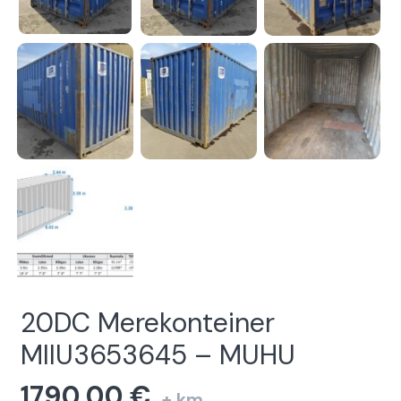
20DC Merekonteiner
MIIU3653645 – MUHU
1790,00
€
+ km