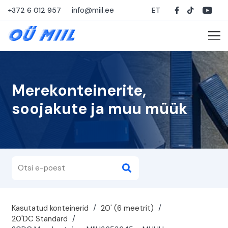
info@miil.ee
+372 6 012 957
ET
Merekonteinerite,
soojakute ja muu müük
Kasutatud konteinerid
/
20' (6 meetrit)
/
20'DC Standard
/