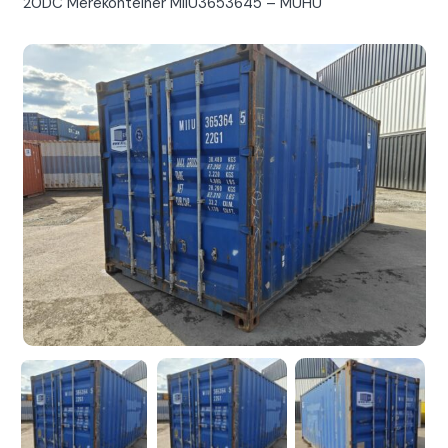
20DC Merekonteiner MIIU3653645 – MUHU