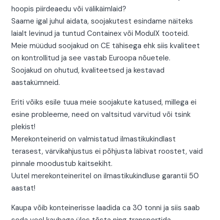
hoopis piirdeaedu või välikäimlaid?
Saame igal juhul aidata, soojakutest esindame näiteks
laialt levinud ja tuntud Containex või ModulX tooteid.
Meie müüdud soojakud on CE tähisega ehk siis kvaliteet
on kontrollitud ja see vastab Euroopa nõuetele.
Soojakud on ohutud, kvaliteetsed ja kestavad
aastakümneid.
Eriti võiks esile tuua meie soojakute katused, millega ei
esine probleeme, need on valtsitud värvitud või tsink
plekist!
Merekonteinerid on valmistatud ilmastikukindlast
terasest, värvikahjustus ei põhjusta läbivat roostet, vaid
pinnale moodustub kaitsekiht.
Uutel merekonteineritel on ilmastikukindluse garantii 50
aastat!
Kaupa võib konteinerisse laadida ca 30 tonni ja siis saab