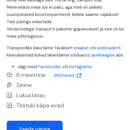
seda veel kaubaga üles tõsta ning transportida.
Merevedusi meie ise ei paku, aga meil on selleks
suurepärased koostööpartnerid, kellele saame vajadusel
Teie päringu edastada.
Veoautodega transporti pakume igapäevaselt ja see on ka
meie põhitegevus.
Transpordiks kasutame tavaliselt
kraanat
või
sideloaderit.
Keerulisemad kohad lahendame sõiduauto
järelhaagise
abil.
Jälgi meid
Facebookis
või
Instagramis
6 meetrine
Mõõtmed
Sinine
Lukustatav
Tõstuki käpa avad
Saada päring