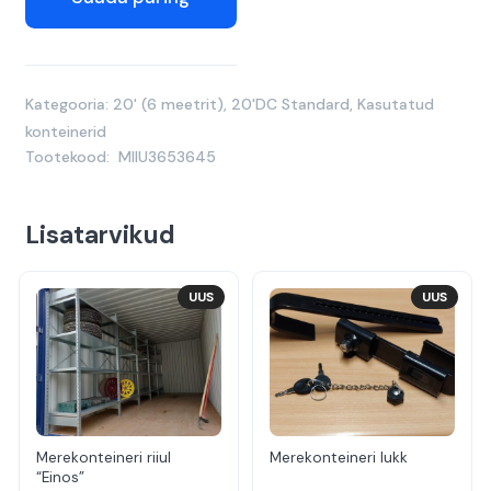
Kategooria:
20' (6 meetrit)
,
20'DC Standard
,
Kasutatud
konteinerid
Tootekood:
MIIU3653645
Lisatarvikud
UUS
UUS
Merekonteineri riiul
Merekonteineri lukk
“Einos”