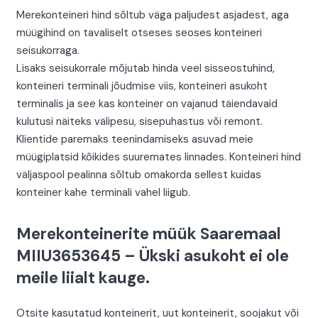
Merekonteineri hind sõltub väga paljudest asjadest, aga
müügihind on tavaliselt otseses seoses konteineri
seisukorraga.
Lisaks seisukorrale mõjutab hinda veel sisseostuhind,
konteineri terminali jõudmise viis, konteineri asukoht
terminalis ja see kas konteiner on vajanud täiendavaid
kulutusi näiteks välipesu, sisepuhastus või remont.
Klientide paremaks teenindamiseks asuvad meie
müügiplatsid kõikides suuremates linnades. Konteineri hind
väljaspool pealinna sõltub omakorda sellest kuidas
konteiner kahe terminali vahel liigub.
Merekonteinerite müük Saaremaal
MIIU3653645 – Ükski asukoht ei ole
meile liialt kauge.
Otsite kasutatud konteinerit, uut konteinerit, soojakut või