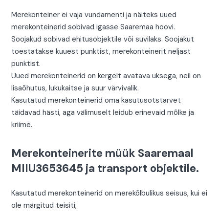
Merekonteiner ei vaja vundamenti ja näiteks uued
merekonteinerid sobivad igasse Saaremaa hoovi.
Soojakud sobivad ehitusobjektile või suvilaks. Soojakut
toestatakse kuuest punktist, merekonteinerit neljast
punktist.
Uued merekonteinerid on kergelt avatava uksega, neil on
lisaõhutus, lukukaitse ja suur värvivalik.
Kasutatud merekonteinerid oma kasutusotstarvet
täidavad hästi, aga välimuselt leidub erinevaid mõlke ja
kriime.
Merekonteinerite müük Saaremaal
MIIU3653645 ja transport objektile.
Kasutatud merekonteinerid on merekõlbulikus seisus, kui ei
ole märgitud teisiti;