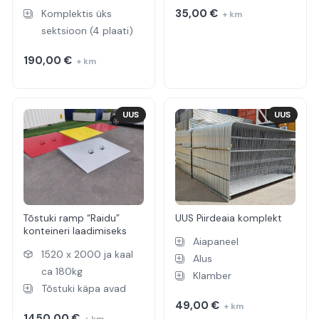
35,00
€
Komplektis üks
+ km
sektsioon (4 plaati)
190,00
€
+ km
UUS
UUS
Tõstuki ramp “Raidu”
UUS Piirdeaia komplekt
konteineri laadimiseks
Aiapaneel
1520 x 2000 ja kaal
Alus
ca 180kg
Klamber
Tõstuki käpa avad
49,00
€
+ km
1450,00
€
+ km