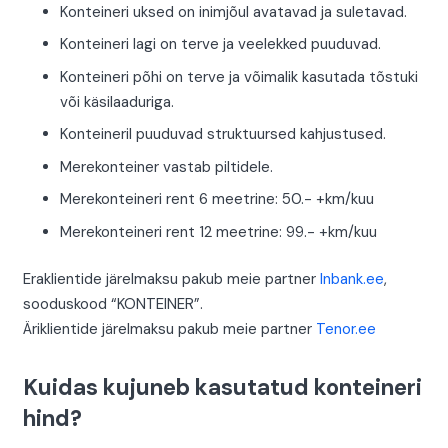
Konteineri uksed on inimjõul avatavad ja suletavad.
Konteineri lagi on terve ja veelekked puuduvad.
Konteineri põhi on terve ja võimalik kasutada tõstuki
või käsilaaduriga.
Konteineril puuduvad struktuursed kahjustused.
Merekonteiner vastab piltidele.
Merekonteineri rent 6 meetrine: 50.- +km/kuu
Merekonteineri rent 12 meetrine: 99.- +km/kuu
Eraklientide järelmaksu pakub meie partner
Inbank.ee
,
sooduskood “KONTEINER”.
Äriklientide järelmaksu pakub meie partner
Tenor.ee
Kuidas kujuneb kasutatud konteineri
hind?