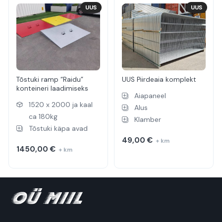
UUS
UUS
Tõstuki ramp “Raidu”
UUS Piirdeaia komplekt
konteineri laadimiseks
Aiapaneel
1520 x 2000 ja kaal
Alus
ca 180kg
Klamber
Tõstuki käpa avad
49,00
€
+ km
1450,00
€
+ km