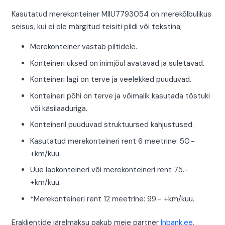
Kasutatud merekonteiner MIIU7793054 on merekõlbulikus
seisus, kui ei ole märgitud teisiti pildi või tekstina;
Merekonteiner vastab piltidele.
Konteineri uksed on inimjõul avatavad ja suletavad.
Konteineri lagi on terve ja veelekked puuduvad.
Konteineri põhi on terve ja võimalik kasutada tõstuki
või käsilaaduriga.
Konteineril puuduvad struktuursed kahjustused.
Kasutatud merekonteineri rent 6 meetrine: 50.-
+km/kuu.
Uue laokonteineri või merekonteineri rent 75.-
+km/kuu.
*Merekonteineri rent 12 meetrine: 99.- +km/kuu.
Eraklientide järelmaksu pakub meie partner
Inbank.ee
,