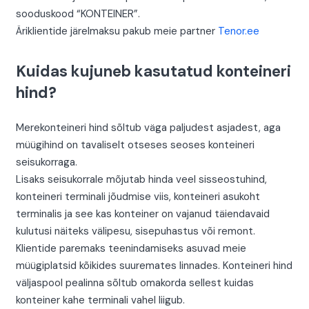
sooduskood “KONTEINER”.
Äriklientide järelmaksu pakub meie partner
Tenor.ee
Kuidas kujuneb kasutatud konteineri
hind?
Merekonteineri hind sõltub väga paljudest asjadest, aga
müügihind on tavaliselt otseses seoses konteineri
seisukorraga.
Lisaks seisukorrale mõjutab hinda veel sisseostuhind,
konteineri terminali jõudmise viis, konteineri asukoht
terminalis ja see kas konteiner on vajanud täiendavaid
kulutusi näiteks välipesu, sisepuhastus või remont.
Klientide paremaks teenindamiseks asuvad meie
müügiplatsid kõikides suuremates linnades. Konteineri hind
väljaspool pealinna sõltub omakorda sellest kuidas
konteiner kahe terminali vahel liigub.