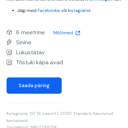
Jälgi meid
Facebookis
või
Instagramis
6 meetrine
Mõõtmed
Sinine
Lukustatav
Tõstuki käpa avad
Saada päring
Kategooria:
20' (6 meetrit)
,
20'DC Standard
,
Kasutatud
konteinerid
Tootekood:
MIIU7793054