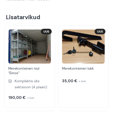
Lisatarvikud
UUS
UUS
Merekonteineri riiul
Merekonteineri lukk
“Einos”
35,00
€
Komplektis üks
+ km
sektsioon (4 plaati)
190,00
€
+ km