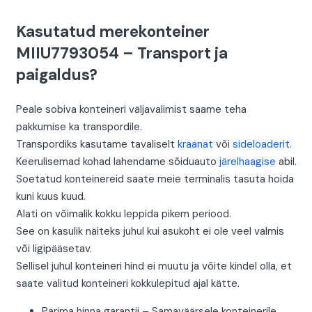
Kasutatud merekonteiner
MIIU7793054 – Transport ja
paigaldus?
Peale sobiva konteineri väljavalimist saame teha
pakkumise ka transpordile.
Transpordiks kasutame tavaliselt
kraanat
või
sideloaderit.
Keerulisemad kohad lahendame sõiduauto
järelhaagise
abil.
Soetatud konteinereid saate meie terminalis tasuta hoida
kuni kuus kuud.
Alati on võimalik kokku leppida pikem periood.
See on kasulik näiteks juhul kui asukoht ei ole veel valmis
või ligipääsetav.
Sellisel juhul konteineri hind ei muutu ja võite kindel olla, et
saate valitud konteineri kokkulepitud ajal kätte.
Parima hinna garantii – Samaväärsele konteinerile