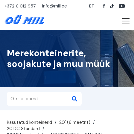
info@miil.ee
+372 6 012 957
ET
Merekonteinerite,
soojakute ja muu müük
Kasutatud konteinerid
/
20' (6 meetrit)
/
20'DC Standard
/