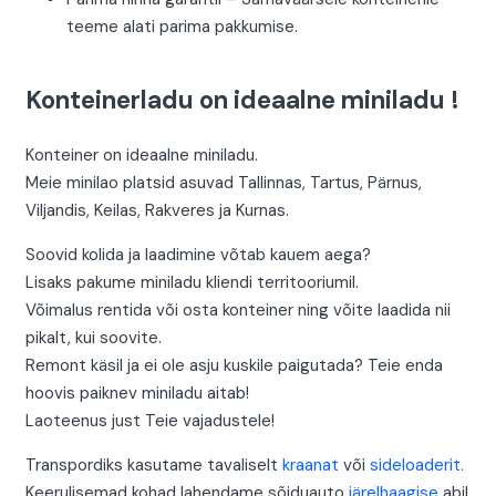
teeme alati parima pakkumise.
Konteinerladu on ideaalne miniladu !
Konteiner on ideaalne miniladu.
Meie minilao platsid asuvad Tallinnas, Tartus, Pärnus,
Viljandis, Keilas, Rakveres ja Kurnas.
Soovid kolida ja laadimine võtab kauem aega?
Lisaks pakume miniladu kliendi territooriumil.
Võimalus rentida või osta konteiner ning võite laadida nii
pikalt, kui soovite.
Remont käsil ja ei ole asju kuskile paigutada? Teie enda
hoovis paiknev miniladu aitab!
Laoteenus just Teie vajadustele!
Transpordiks kasutame tavaliselt
kraanat
või
sideloaderit.
Keerulisemad kohad lahendame sõiduauto
järelhaagise
abil.