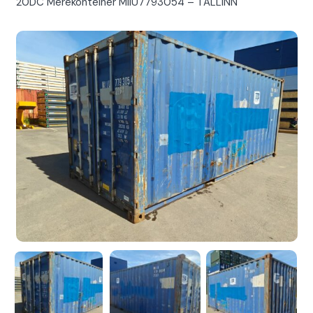
20DC Merekonteiner MIIU7793054 – TALLINN