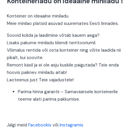
Konteinerladu on ideaalne miniladu !
Konteiner on ideaalne miniladu.
Meie minilao platsid asuvad suuremates Eesti linnades
.
Soovid kolida ja laadimine võtab kauem aega?
Lisaks pakume miniladu kliendi territooriumil.
Võimalus rentida või osta konteiner ning võite laadida nii
pikalt, kui soovite.
Remont käsil ja ei ole asju kuskile paigutada? Teie enda
hoovis paiknev miniladu aitab!
Laoteenus just Teie vajadustele!
Parima hinna garantii – Samaväärsele konteinerile
teeme alati parima pakkumise.
Jälgi meid
Facebookis
või
Instagramis