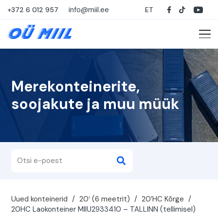
info@miil.ee
+372 6 012 957
ET
Merekonteinerite,
soojakute ja muu müük
Uued konteinerid
/
20′ (6 meetrit)
/
20’HC Kõrge
/
20HC Laokonteiner MIIU2933410 – TALLINN (tellimisel)