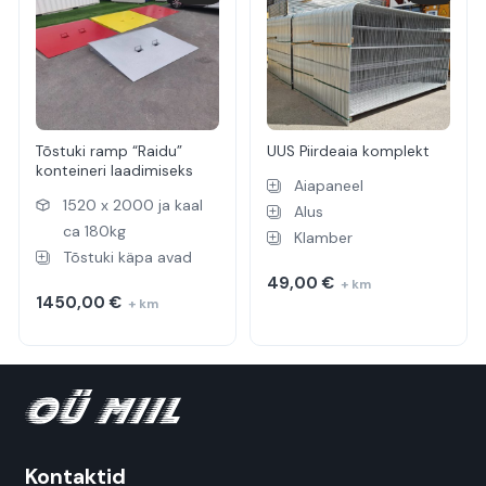
Tõstuki ramp “Raidu”
UUS Piirdeaia komplekt
konteineri laadimiseks
Aiapaneel
1520 x 2000 ja kaal
Alus
ca 180kg
Klamber
Tõstuki käpa avad
49,00
€
+ km
1450,00
€
+ km
Kontaktid