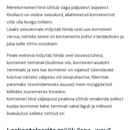
Merekonteineri hind sõltub väga paljudest asjadest.
Kindlasti on oluline seisukord, allahinnatud konteineritel
võib olla iluvigu rohkem.
Lisaks seisukorrale mõjutab hinda veel uue konteineri
värvus, näiteks sinine on konteinerite puhul standardvärv ja
juba selle tõttu soodsam.
Peale eelneva mõjutab hinda veel sisseostuhind,
konteineri terminali jõudmise viis, konteineri asukoht
terminalis ja see kas konteiner on vajanud täiendavaid
kulutusi näiteks välipesu või sisepuhastus. Klientide
paremaks teenindamiseks asuvad meie müügiplatsid
kõikides suuremates linnades.
Konteineri hind väljaspool pealinna sõltub omakorda sellest
kuidas konteiner kahe terminali vahel liigub ja milliseid
lisakulutusi selleks tehtud on.