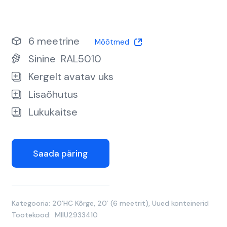
6 meetrine
Mõõtmed
Sinine
RAL5010
Kergelt avatav uks
Lisaõhutus
Lukukaitse
Saada päring
Kategooria:
20’HC Kõrge
,
20′ (6 meetrit)
,
Uued konteinerid
Tootekood:
MIIU2933410