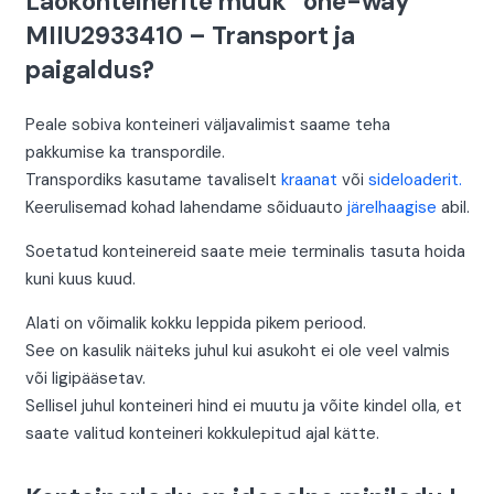
Laokonteinerite müük “one-way”
MIIU2933410 – Transport ja
paigaldus?
Peale sobiva konteineri väljavalimist saame teha
pakkumise ka transpordile.
Transpordiks kasutame tavaliselt
kraanat
või
sideloaderit.
Keerulisemad kohad lahendame sõiduauto
järelhaagise
abil.
Soetatud konteinereid saate meie terminalis tasuta hoida
kuni kuus kuud.
Alati on võimalik kokku leppida pikem periood.
See on kasulik näiteks juhul kui asukoht ei ole veel valmis
või ligipääsetav.
Sellisel juhul konteineri hind ei muutu ja võite kindel olla, et
saate valitud konteineri kokkulepitud ajal kätte.