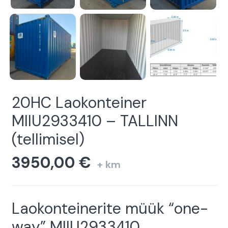
20HC Laokonteiner
MIIU2933410 – TALLINN
(tellimisel)
3950,00
€
+ km
Laokonteinerite müük “one-
way” MIIU2933410.