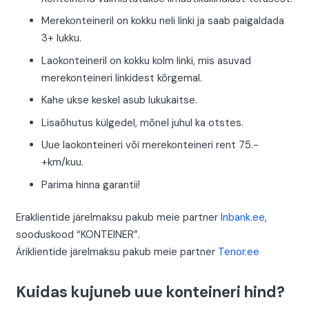
Merekonteineril on kokku neli linki ja saab paigaldada
3+ lukku.
Laokonteineril on kokku kolm linki, mis asuvad
merekonteineri linkidest kõrgemal.
Kahe ukse keskel asub lukukaitse.
Lisaõhutus külgedel, mõnel juhul ka otstes.
Uue laokonteineri või merekonteineri rent 75.-
+km/kuu.
Parima hinna garantii!
Eraklientide järelmaksu pakub meie partner
Inbank.ee
,
sooduskood “KONTEINER”.
Äriklientide järelmaksu pakub meie partner
Tenor.ee
Kuidas kujuneb uue konteineri hind?