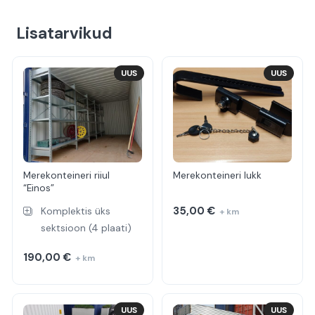
Lisatarvikud
UUS
UUS
Merekonteineri riiul
Merekonteineri lukk
“Einos”
35,00
€
Komplektis üks
+ km
sektsioon (4 plaati)
190,00
€
+ km
UUS
UUS