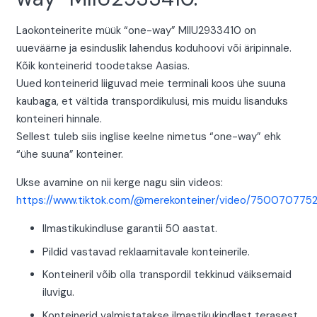
Laokonteinerite müük “one-way” MIIU2933410 on
uueväärne ja esinduslik lahendus koduhoovi või äripinnale.
Kõik konteinerid toodetakse Aasias.
Uued konteinerid liiguvad meie terminali koos ühe suuna
kaubaga, et vältida transpordikulusi, mis muidu lisanduks
konteineri hinnale.
Sellest tuleb siis inglise keelne nimetus “one-way” ehk
“ühe suuna” konteiner.
Ukse avamine on nii kerge nagu siin videos:
https://www.tiktok.com/@merekonteiner/video/750070775
Ilmastikukindluse garantii 50 aastat.
Pildid vastavad reklaamitavale konteinerile.
Konteineril võib olla transpordil tekkinud väiksemaid
iluvigu.
Konteinerid valmistatakse ilmastikukindlast terasest.