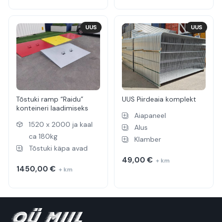
UUS
UUS
Tõstuki ramp “Raidu”
UUS Piirdeaia komplekt
konteineri laadimiseks
Aiapaneel
1520 x 2000 ja kaal
Alus
ca 180kg
Klamber
Tõstuki käpa avad
49,00
€
+ km
1450,00
€
+ km