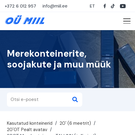
info@miil.ee
+372 6 012 957
ET
Merekonteinerite,
soojakute ja muu müük
Kasutatud konteinerid
/
20' (6 meetrit)
/
20'OT Pealt avatav
/