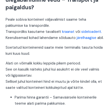
paigaldus?
Peale sobiva konteineri väljavalimist saame teha
pakkumise ka transpordile.
Transpordiks kasutame tavaliselt
kraanat
või
sideloaderit.
Keerulisemad kohad lahendame sõiduauto
järelhaagise
abil.
Soetatud konteinereid saate meie terminalis tasuta hoida
kuni kuus kuud.
Alati on võimalik kokku leppida pikem periood.
See on kasulik näiteks juhul kui asukoht ei ole veel valmis
või ligipääsetav.
Sellisel juhul konteineri hind ei muutu ja võite kindel olla, et
saate valitud konteineri kokkulepitud ajal kätte.
Parima hinna garantii – Samaväärsele konteinerile
teeme alati parima pakkumise.