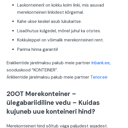
Laokonteineril on kokku kolm linki, mis asuvad
merekonteineri linkidest kõrgemal.
Kahe ukse keskel asub lukukaitse.
Lisaõhutus külgedel, mõnel juhul ka otstes.
Kokkuleppel on võimalik merekonteineri rent.
Parima hinna garantii!
Eraklientide järelmaksu pakub meie partner
Inbank.ee
,
sooduskood “KONTEINER”.
Äriklientide järelmaksu pakub meie partner
Tenor.ee
20OT Merekonteiner –
ülegabariidiline vedu – Kuidas
kujuneb uue konteineri hind?
Merekonteineri hind sõltub väga paljudest asjadest.