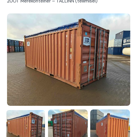
20OT Merekonteiner – TALLINN (tellimisel)