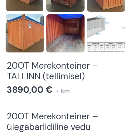
20OT Merekonteiner –
TALLINN (tellimisel)
3890,00
€
+ km
20OT Merekonteiner –
ülegabariidiline vedu