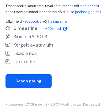
Transpordiks kasutame tavaliselt
kraanat
või
sideloaderit.
Keerulisemad kohad lahendame sõiduauto
järelhaagise
abil.
Jälgi meid
Facebookis
või
Instagramis
6 meetrine
Mõõtmed
Sinine
RAL5013
Kergelt avatav uks
Lisaõhutus
Lukukaitse
Saada päring
Kategooria:
20' (6 meetrit)
,
20'OT Pealt avatav
,
Kasutatud