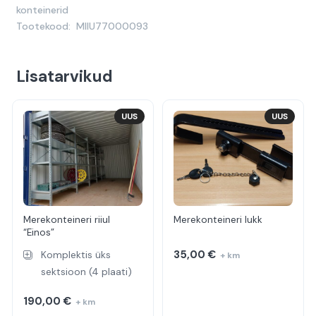
konteinerid
Tootekood:
MIIU77000093
Lisatarvikud
UUS
UUS
Merekonteineri riiul
Merekonteineri lukk
“Einos”
35,00
€
Komplektis üks
+ km
sektsioon (4 plaati)
190,00
€
+ km