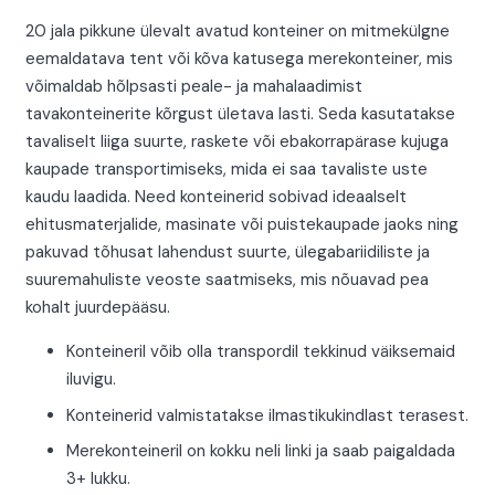
20 jala pikkune ülevalt avatud konteiner on mitmekülgne
eemaldatava tent või kõva katusega merekonteiner, mis
võimaldab hõlpsasti peale- ja mahalaadimist
tavakonteinerite kõrgust ületava lasti. Seda kasutatakse
tavaliselt liiga suurte, raskete või ebakorrapärase kujuga
kaupade transportimiseks, mida ei saa tavaliste uste
kaudu laadida. Need konteinerid sobivad ideaalselt
ehitusmaterjalide, masinate või puistekaupade jaoks ning
pakuvad tõhusat lahendust suurte, ülegabariidiliste ja
suuremahuliste veoste saatmiseks, mis nõuavad pea
kohalt juurdepääsu.
Konteineril võib olla transpordil tekkinud väiksemaid
iluvigu.
Konteinerid valmistatakse ilmastikukindlast terasest.
Merekonteineril on kokku neli linki ja saab paigaldada
3+ lukku.