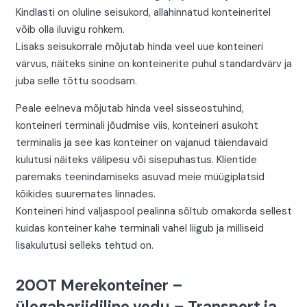
Kindlasti on oluline seisukord, allahinnatud konteineritel
võib olla iluvigu rohkem.
Lisaks seisukorrale mõjutab hinda veel uue konteineri
värvus, näiteks sinine on konteinerite puhul standardvärv ja
juba selle tõttu soodsam.
Peale eelneva mõjutab hinda veel sisseostuhind,
konteineri terminali jõudmise viis, konteineri asukoht
terminalis ja see kas konteiner on vajanud täiendavaid
kulutusi näiteks välipesu või sisepuhastus. Klientide
paremaks teenindamiseks asuvad meie müügiplatsid
kõikides suuremates linnades.
Konteineri hind väljaspool pealinna sõltub omakorda sellest
kuidas konteiner kahe terminali vahel liigub ja milliseid
lisakulutusi selleks tehtud on.
20OT Merekonteiner –
ülegabariidiline vedu – Transport ja