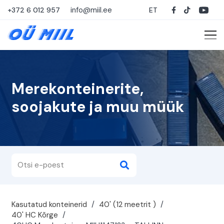
info@miil.ee
+372 6 012 957
ET
Merekonteinerite,
soojakute ja muu müük
Kasutatud konteinerid
/
40' (12 meetrit )
/
40' HC Kõrge
/