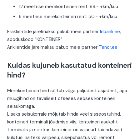
12 meetrise merekonteineri rent: 99.- +km/kuu
6 meetrise merekonteineri rent: 50.- +km/kuu
Eraklientide järelmaksu pakub meie partner
Inbank.ee
,
sooduskood “KONTEINER”.
Äriklientide järelmaksu pakub meie partner
Tenor.ee
Kuidas kujuneb kasutatud konteineri
hind?
Merekonteineri hind sõltub väga paljudest asjadest, aga
müügihind on tavaliselt otseses seoses konteineri
seisukorraga.
Lisaks seisukorrale mõjutab hinda veel sisseostuhind,
konteineri terminali jõudmise viis, konteineri asukoht
terminalis ja see kas konteiner on vajanud täiendavaid
kulutusi näiteks välipesu, sisepuhastus või remont.