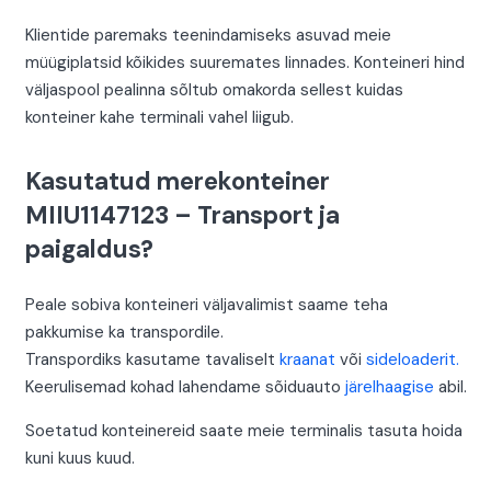
Klientide paremaks teenindamiseks asuvad meie
müügiplatsid kõikides suuremates linnades. Konteineri hind
väljaspool pealinna sõltub omakorda sellest kuidas
konteiner kahe terminali vahel liigub.
Kasutatud merekonteiner
MIIU1147123 – Transport ja
paigaldus?
Peale sobiva konteineri väljavalimist saame teha
pakkumise ka transpordile.
Transpordiks kasutame tavaliselt
kraanat
või
sideloaderit.
Keerulisemad kohad lahendame sõiduauto
järelhaagise
abil.
Soetatud konteinereid saate meie terminalis tasuta hoida
kuni kuus kuud.