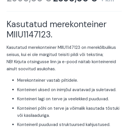
hind
price
oli:
is:
2990,00 €.
2890,00 €.
Kasutatud merekonteiner
MIIU1147123.
Kasutatud merekonteiner MIIU1147123 on merekõlbulikus
seisus, kui ei ole märgitud teisiti pildi või tekstina;
NB! Kirjuta otsingusse linn ja e-pood näitab konteinereid
ainult soovitud asukohas.
Merekonteiner vastab piltidele.
Konteineri uksed on inimjõul avatavad ja suletavad.
Konteineri lagi on terve ja veelekked puuduvad.
Konteineri põhi on terve ja võimalik kasutada tõstuki
või käsilaaduriga.
Konteineril puuduvad struktuursed kahjustused.