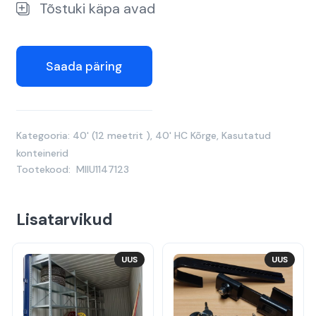
Tõstuki käpa avad
Saada päring
Kategooria:
40' (12 meetrit )
,
40' HC Kõrge
,
Kasutatud
konteinerid
Tootekood:
MIIU1147123
Lisatarvikud
UUS
UUS