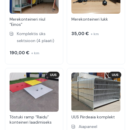
Merekonteineri riiul
Merekonteineri lukk
“Einos”
35,00
€
Komplektis üks
+ km
sektsioon (4 plaati)
190,00
€
+ km
UUS
UUS
Tõstuki ramp “Raidu”
UUS Piirdeaia komplekt
konteineri laadimiseks
Aiapaneel