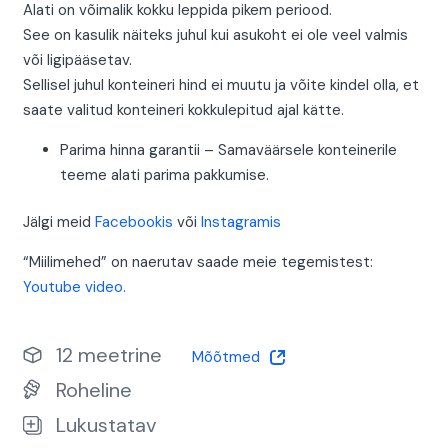
Alati on võimalik kokku leppida pikem periood.
See on kasulik näiteks juhul kui asukoht ei ole veel valmis
või ligipääsetav.
Sellisel juhul konteineri hind ei muutu ja võite kindel olla, et
saate valitud konteineri kokkulepitud ajal kätte.
Parima hinna garantii – Samaväärsele konteinerile
teeme alati parima pakkumise.
Jälgi meid
Facebookis
või
Instagramis
“Miilimehed” on naerutav saade meie tegemistest:
Youtube video.
12 meetrine
Mõõtmed
Roheline
Lukustatav