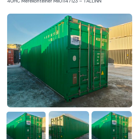
40HC Merekonteiner MIIU1147123 – TALLINN