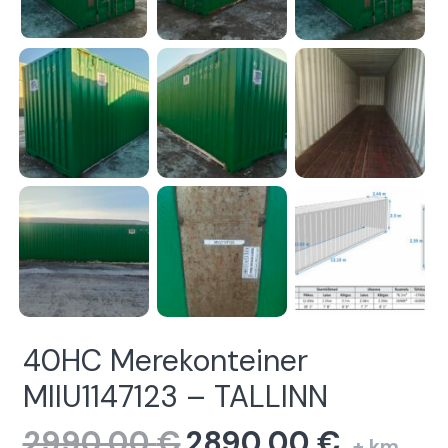
40HC Merekonteiner
MIIU1147123 – TALLINN
2990,00
€
2890,00
€
Algne
Current
+ km