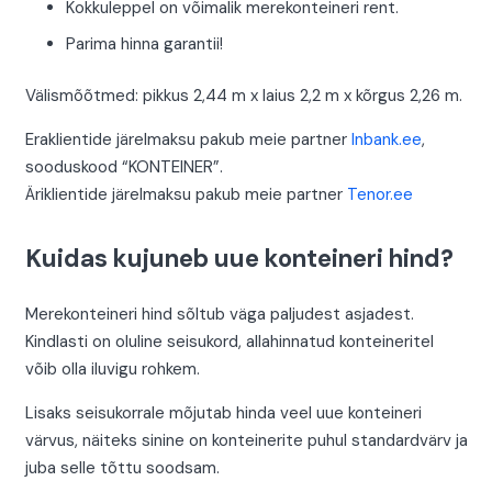
Kokkuleppel on võimalik merekonteineri rent.
Parima hinna garantii!
Välismõõtmed: pikkus 2,44 m x laius 2,2 m x kõrgus 2,26 m.
Eraklientide järelmaksu pakub meie partner
Inbank.ee
,
sooduskood “KONTEINER”.
Äriklientide järelmaksu pakub meie partner
Tenor.ee
Kuidas kujuneb uue konteineri hind?
Merekonteineri hind sõltub väga paljudest asjadest.
Kindlasti on oluline seisukord, allahinnatud konteineritel
võib olla iluvigu rohkem.
Lisaks seisukorrale mõjutab hinda veel uue konteineri
värvus, näiteks sinine on konteinerite puhul standardvärv ja
juba selle tõttu soodsam.