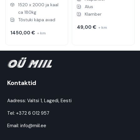
1520 x 2000 ja kaal
Alus
ca 180kg
Klamber
Tõstuki käpa avad
49,00
€
+ km
1450,00
€
+ km
Kontaktid
Aadress:
Valtsi 1, Lagedi, Eesti
Tel:
+372 6 012 957
Email:
info@miil.ee