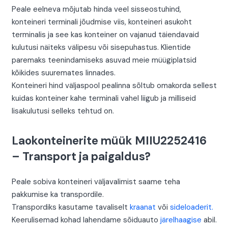
Peale eelneva mõjutab hinda veel sisseostuhind,
konteineri terminali jõudmise viis, konteineri asukoht
terminalis ja see kas konteiner on vajanud täiendavaid
kulutusi näiteks välipesu või sisepuhastus. Klientide
paremaks teenindamiseks asuvad meie müügiplatsid
kõikides suuremates linnades.
Konteineri hind väljaspool pealinna sõltub omakorda sellest
kuidas konteiner kahe terminali vahel liigub ja milliseid
lisakulutusi selleks tehtud on.
Laokonteinerite müük MIIU2252416
– Transport ja paigaldus?
Peale sobiva konteineri väljavalimist saame teha
pakkumise ka transpordile.
Transpordiks kasutame tavaliselt
kraanat
või
sideloaderit.
Keerulisemad kohad lahendame sõiduauto
järelhaagise
abil.