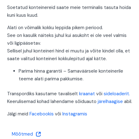
Soetatud konteinereid saate meie terminalis tasuta hoida
kuni kuus kuud.
Alati on võimalik kokku leppida pikem periood.
See on kasulik näiteks juhul kui asukoht ei ole veel valmis
või ligipääsetav.
Sellisel juhul konteineri hind ei muutu ja võite kindel olla, et
saate valitud konteineri kokkulepitud ajal kätte.
Parima hinna garantii – Samaväärsele konteinerile
teeme alati parima pakkumise.
Transpordiks kasutame tavaliselt
kraanat
või
sideloaderit.
Keerulisemad kohad lahendame sõiduauto
järelhaagise
abil.
Jälgi meid
Facebookis
või
Instagramis
Mõõtmed