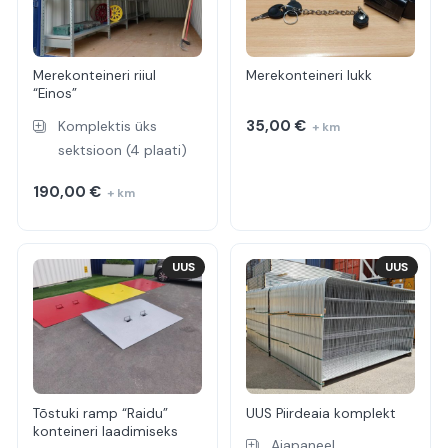
Merekonteineri riiul
Merekonteineri lukk
“Einos”
35,00
€
Komplektis üks
+ km
sektsioon (4 plaati)
190,00
€
+ km
UUS
UUS
Tõstuki ramp “Raidu”
UUS Piirdeaia komplekt
konteineri laadimiseks
Aiapaneel