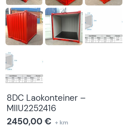
8DC Laokonteiner –
MIIU2252416
2450,00
€
+ km