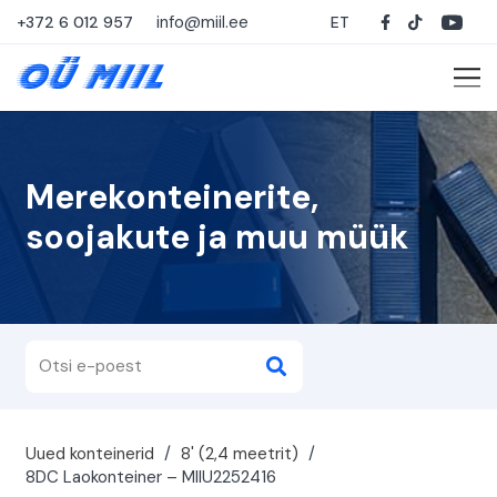
info@miil.ee
+372 6 012 957
ET
Merekonteinerite,
soojakute ja muu müük
Uued konteinerid
/
8' (2,4 meetrit)
/
8DC Laokonteiner – MIIU2252416