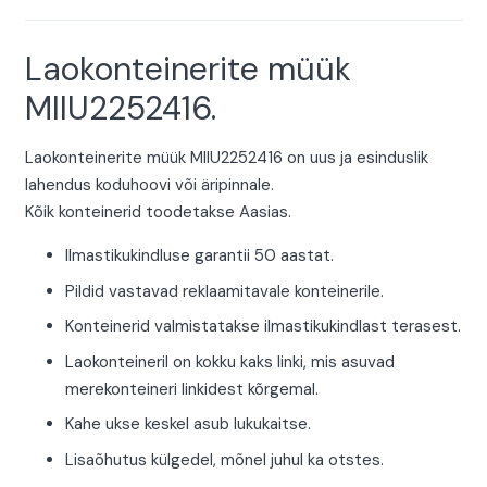
Laokonteinerite müük
MIIU2252416.
Laokonteinerite müük MIIU2252416 on uus ja esinduslik
lahendus koduhoovi või äripinnale.
Kõik konteinerid toodetakse Aasias.
Ilmastikukindluse garantii 50 aastat.
Pildid vastavad reklaamitavale konteinerile.
Konteinerid valmistatakse ilmastikukindlast terasest.
Laokonteineril on kokku kaks linki, mis asuvad
merekonteineri linkidest kõrgemal.
Kahe ukse keskel asub lukukaitse.
Lisaõhutus külgedel, mõnel juhul ka otstes.