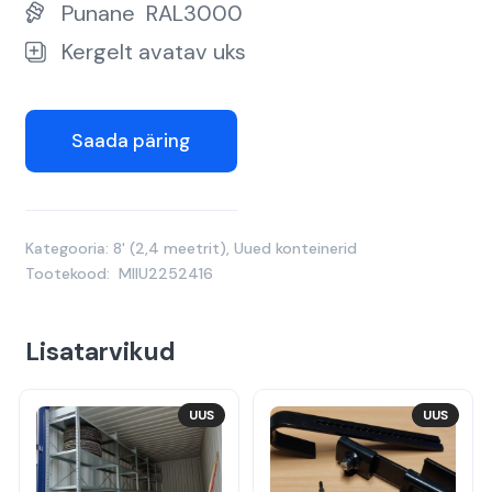
Punane
RAL3000
Kergelt avatav uks
Saada päring
Kategooria:
8' (2,4 meetrit)
,
Uued konteinerid
Tootekood:
MIIU2252416
Lisatarvikud
UUS
UUS