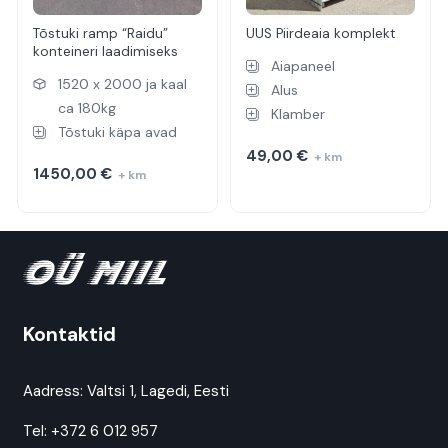
Tõstuki ramp “Raidu”
UUS Piirdeaia komplekt
konteineri laadimiseks
Aiapaneel
1520 x 2000 ja kaal
Alus
ca 180kg
Klamber
Tõstuki käpa avad
49,00
€
+ km
1450,00
€
+ km
Kontaktid
Aadress:
Valtsi 1, Lagedi, Eesti
Tel:
+372 6 012 957