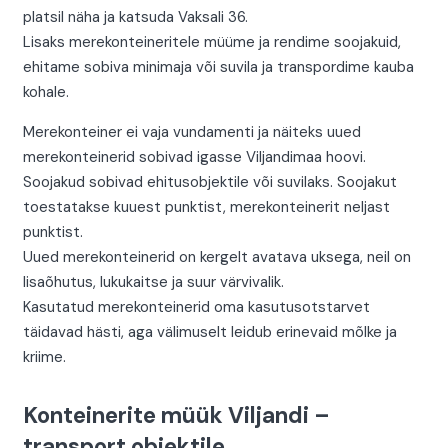
platsil näha ja katsuda Vaksali 36.
Lisaks merekonteineritele müüme ja rendime soojakuid,
ehitame sobiva minimaja või suvila ja transpordime kauba
kohale.
Merekonteiner ei vaja vundamenti ja näiteks uued
merekonteinerid sobivad igasse Viljandimaa hoovi.
Soojakud sobivad ehitusobjektile või suvilaks. Soojakut
toestatakse kuuest punktist, merekonteinerit neljast
punktist.
Uued merekonteinerid on kergelt avatava uksega, neil on
lisaõhutus, lukukaitse ja suur värvivalik.
Kasutatud merekonteinerid oma kasutusotstarvet
täidavad hästi, aga välimuselt leidub erinevaid mõlke ja
kriime.
Konteinerite müük Viljandi –
transport objektile.