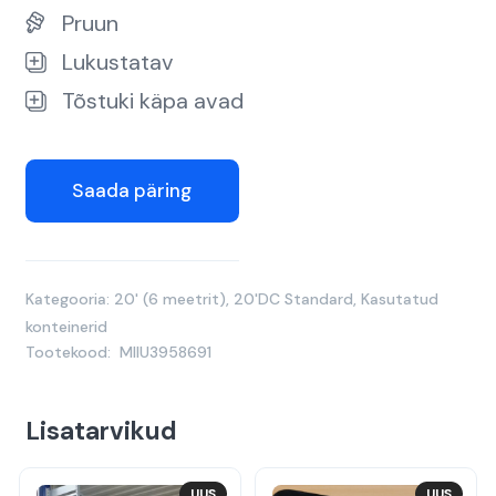
Pruun
Lukustatav
Tõstuki käpa avad
Saada päring
Kategooria:
20' (6 meetrit)
,
20'DC Standard
,
Kasutatud
konteinerid
Tootekood:
MIIU3958691
Lisatarvikud
UUS
UUS