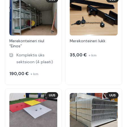
Merekonteineri riiul
Merekonteineri lukk
“Einos”
35,00
€
Komplektis üks
+ km
sektsioon (4 plaati)
190,00
€
+ km
UUS
UUS