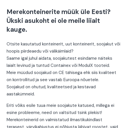
Merekonteinerite müük üle Eesti?
Ükski asukoht ei ole meile liialt
kauge.
Otsite kasutatud konteinerit, uut konteinerit, soojakut või
hoopis piirdeaedu või välikäimlaid?
Saame igal juhul aidata, soojakutest esindame näiteks
laialt levinud ja tuntud Containex või ModulX tooteid.
Meie müüdud soojakud on CE tähisega ehk siis kvaliteet
on kontrollitud ja see vastab Euroopa nõuetele.
Soojakud on ohutud, kvaliteetsed ja kestavad
aastakümneid.
Eriti võiks esile tuua meie soojakute katused, millega ei
esine probleeme, need on valtsitud tsink plekist!
Merekonteinerid on valmistatud ilmastikukindlast
terasest, värvikahjustus ei põhjusta läbivat roostet, vaid