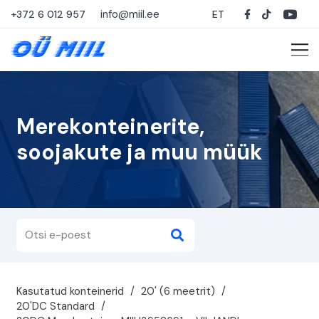
info@miil.ee
+372 6 012 957
ET
Merekonteinerite,
soojakute ja muu müük
Kasutatud konteinerid
/
20' (6 meetrit)
/
20'DC Standard
/