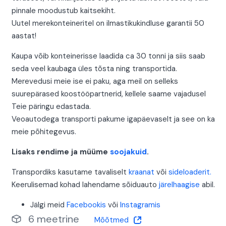
pinnale moodustub kaitsekiht.
Uutel merekonteineritel on ilmastikukindluse garantii 50
aastat!
Kaupa võib konteinerisse laadida ca 30 tonni ja siis saab
seda veel kaubaga üles tõsta ning transportida.
Merevedusi meie ise ei paku, aga meil on selleks
suurepärased koostööpartnerid, kellele saame vajadusel
Teie päringu edastada.
Veoautodega transporti pakume igapäevaselt ja see on ka
meie põhitegevus.
Lisaks rendime ja müüme
soojakuid
.
Transpordiks kasutame tavaliselt
kraanat
või
sideloaderit.
Keerulisemad kohad lahendame sõiduauto
järelhaagise
abil.
Jälgi meid
Facebookis
või
Instagramis
6 meetrine
Mõõtmed