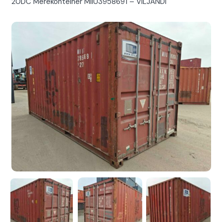
20DC Merekonteiner MIIU3958691 – VILJANDI