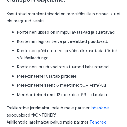
Kasutatud merekonteinerid on merekõlbulikus seisus, kui ei
ole märgitud teisiti;
Konteineri uksed on inimjõul avatavad ja suletavad.
Konteineri lagi on terve ja veelekked puuduvad.
Konteineri põhi on terve ja võimalik kasutada tõstuki
või käsilaaduriga.
Konteineril puuduvad struktuursed kahjustused.
Merekonteiner vastab piltidele.
Merekonteineri rent 6 meetrine: 50.- +km/kuu
Merekonteineri rent 12 meetrine: 99.- +km/kuu
Eraklientide järelmaksu pakub meie partner
Inbank.ee
,
sooduskood “KONTEINER”.
Äriklientide järelmaksu pakub meie partner
Tenor.ee