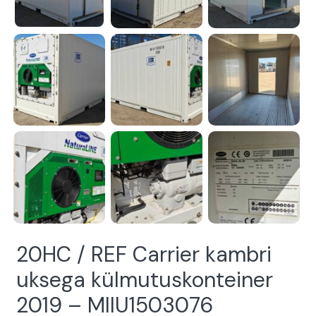
20HC / REF Carrier kambri
uksega külmutuskonteiner
2019 – MIIU1503076