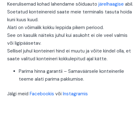
Keerulisemad kohad lahendame sõiduauto
järelhaagise
abil.
Soetatud konteinereid saate meie terminalis tasuta hoida
kuni kuus kuud.
Alati on võimalik kokku leppida pikem periood.
See on kasulik näiteks juhul kui asukoht ei ole veel valmis
või ligipääsetav.
Sellisel juhul konteineri hind ei muutu ja võite kindel olla, et
saate valitud konteineri kokkulepitud ajal kätte.
Parima hinna garantii – Samaväärsele konteinerile
teeme alati parima pakkumise.
Jälgi meid
Facebookis
või
Instagramis