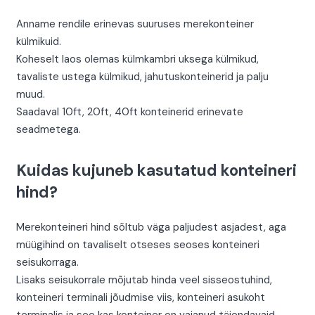
Anname rendile erinevas suuruses merekonteiner
külmikuid.
Koheselt laos olemas külmkambri uksega külmikud,
tavaliste ustega külmikud, jahutuskonteinerid ja palju
muud.
Saadaval 10ft, 20ft, 40ft konteinerid erinevate
seadmetega.
Kuidas kujuneb kasutatud konteineri
hind?
Merekonteineri hind sõltub väga paljudest asjadest, aga
müügihind on tavaliselt otseses seoses konteineri
seisukorraga.
Lisaks seisukorrale mõjutab hinda veel sisseostuhind,
konteineri terminali jõudmise viis, konteineri asukoht