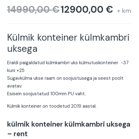
14990,00
€
12900,00
€
Algne
Current
+ km
hind
price
oli:
is:
14990,00 €.
12900,00 €
Külmik konteiner külmkambri
uksega
Eraldi paigaldatud külmkambri uks külmutuskonteiner -37
kuni +25
Sügavkülma ukse raam on soojustusega ja seest poolt
avatav.
Esisein soojustatud 100mm PU vaht.
Külmik konteiner on toodetud 2019 aastal.
külmik konteiner külmkambri uksega
– rent