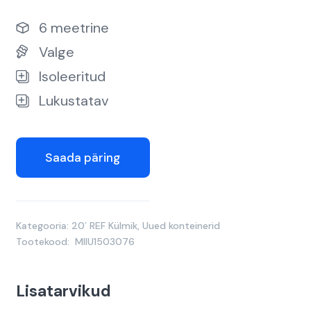
6 meetrine
Valge
Isoleeritud
Lukustatav
Saada päring
Kategooria:
20′ REF Külmik
,
Uued konteinerid
Tootekood:
MIIU1503076
Lisatarvikud