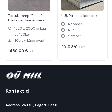
Tõstuki ramp “Raidu”
UUS Piirdeaia komplekt
konteineri laadimiseks
Aiapaneel
1520 x 2000 ja kaal
Alus
ca 180kg
Klamber
Tõstuki käpa avad
49,00
€
+ km
1450,00
€
+ km
Kontaktid
Aadress:
Valtsi 1, Lagedi, Eesti