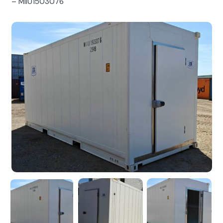
– MIIU1503076