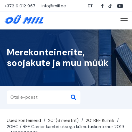
info@miil.ee
+372 6 012 957
ET
Merekonteinerite,
soojakute ja muu müük
Uued konteinerid
/
20′ (6 meetrit)
/
20′ REF Külmik
/
20HC / REF Carrier kambri uksega külmutuskonteiner 2019