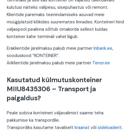
terminalis ja see kas konteiner on vajanud täiendavaid
kulutusi näiteks välipesu, sisepuhastus või remont.
Klientide paremaks teenindamiseks asuvad meie
müügiplatsid kõikides suuremates linnades. Konteineri hind
väljaspool pealinna sõltub omakorda sellest kuidas
konteiner kahe terminali vahel liigub.
Eraklientide järelmaksu pakub meie partner
Inbank.ee
,
sooduskood “KONTEINER”.
Äriklientide järelmaksu pakub meie partner
Tenor.ee
Kasutatud külmutuskonteiner
MIIU8435306 – Transport ja
paigaldus?
Peale sobiva konteineri väljavalimist saame teha
pakkumise ka transpordile.
Transpordiks kasutame tavaliselt
kraanat
või
sideloaderit.