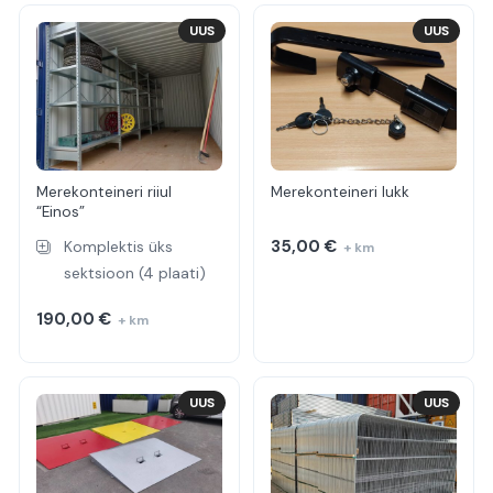
UUS
UUS
Merekonteineri riiul
Merekonteineri lukk
“Einos”
35,00
€
Komplektis üks
+ km
sektsioon (4 plaati)
190,00
€
+ km
UUS
UUS