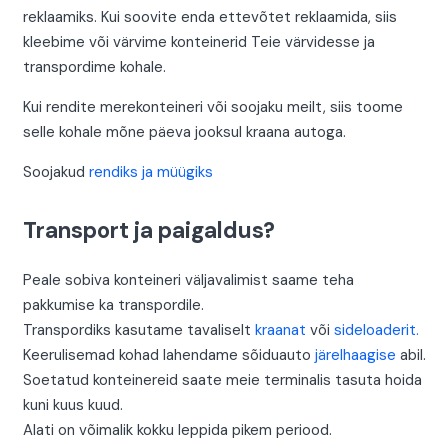
reklaamiks. Kui soovite enda ettevõtet reklaamida, siis
kleebime või värvime konteinerid Teie värvidesse ja
transpordime kohale.
Kui rendite merekonteineri või soojaku meilt, siis toome
selle kohale mõne päeva jooksul kraana autoga.
Soojakud
rendiks ja müügiks
Transport ja paigaldus?
Peale sobiva konteineri väljavalimist saame teha
pakkumise ka transpordile.
Transpordiks kasutame tavaliselt
kraanat
või
sideloaderit.
Keerulisemad kohad lahendame sõiduauto
järelhaagise
abil.
Soetatud konteinereid saate meie terminalis tasuta hoida
kuni kuus kuud.
Alati on võimalik kokku leppida pikem periood.