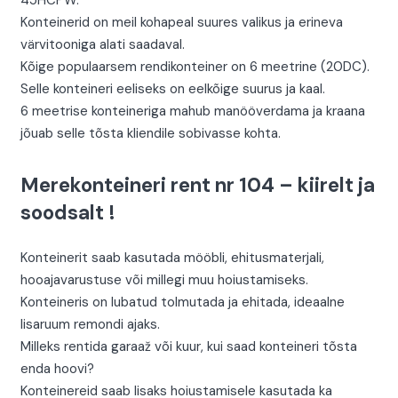
45HCPW.
Konteinerid on meil kohapeal suures valikus ja erineva
värvitooniga alati saadaval.
Kõige populaarsem rendikonteiner on 6 meetrine (20DC).
Selle konteineri eeliseks on eelkõige suurus ja kaal.
6 meetrise konteineriga mahub manööverdama ja kraana
jõuab selle tõsta kliendile sobivasse kohta.
Merekonteineri rent nr 104 – kiirelt ja
soodsalt !
Konteinerit saab kasutada mööbli, ehitusmaterjali,
hooajavarustuse või millegi muu hoiustamiseks.
Konteineris on lubatud tolmutada ja ehitada, ideaalne
lisaruum remondi ajaks.
Milleks rentida garaaž või kuur, kui saad konteineri tõsta
enda hoovi?
Konteinereid saab lisaks hoiustamisele kasutada ka