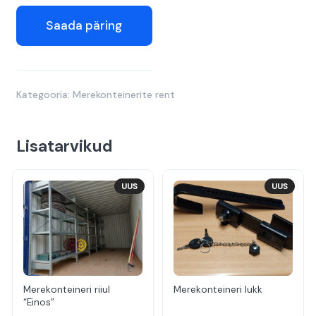
Saada päring
Kategooria:
Merekonteinerite rent
Lisatarvikud
UUS
UUS
Merekonteineri riiul
Merekonteineri lukk
“Einos”