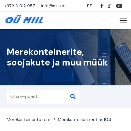
info@miil.ee
+372 6 012 957
ET
Merekonteinerite,
soojakute ja muu müük
Merekonteinerite rent
/
Merekonteineri rent nr 104