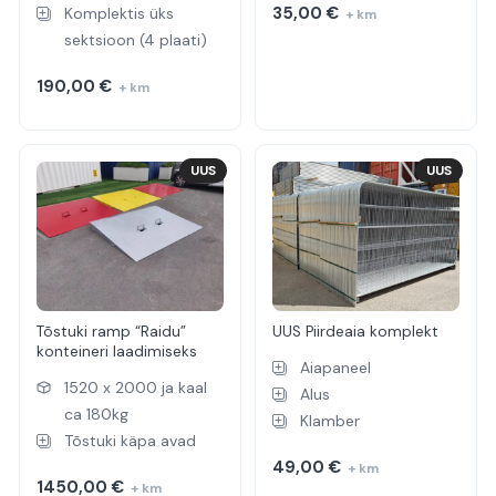
35,00
€
Komplektis üks
+ km
sektsioon (4 plaati)
190,00
€
+ km
UUS
UUS
Tõstuki ramp “Raidu”
UUS Piirdeaia komplekt
konteineri laadimiseks
Aiapaneel
1520 x 2000 ja kaal
Alus
ca 180kg
Klamber
Tõstuki käpa avad
49,00
€
+ km
1450,00
€
+ km