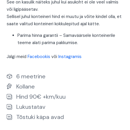
See on kasulik näiteks juhul kui asukoht ei ole veel valmis
või ligipääsetav.
Sellisel juhul konteineri hind ei muutu ja võite kindel olla, et
saate valitud konteineri kokkulepitud ajal kätte.
Parima hinna garantii – Samaväärsele konteinerile
teeme alati parima pakkumise.
Jälgi meid
Facebookis
või
Instagramis
6 meetrine
Kollane
Hind 90€ +km/kuu
Lukustatav
Tõstuki käpa avad