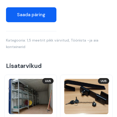
Saada päring
Kategooria:
1,5 meetrit pikk värvitud
,
Tööriista -ja aia
konteinerid
Lisatarvikud
UUS
UUS