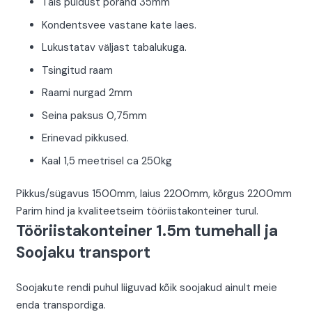
Täis puidust põrand 35mm
Kondentsvee vastane kate laes.
Lukustatav väljast tabalukuga.
Tsingitud raam
Raami nurgad 2mm
Seina paksus 0,75mm
Erinevad pikkused.
Kaal 1,5 meetrisel ca 250kg
Pikkus/sügavus 1500mm, laius 2200mm, kõrgus 2200mm
Parim hind ja kvaliteetseim tööriistakonteiner turul.
Tööriistakonteiner 1.5m tumehall ja
Soojaku transport
Soojakute rendi puhul liiguvad kõik soojakud ainult meie
enda transpordiga.