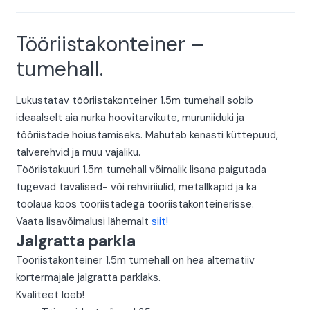
oli:
is:
1350,00 €.
1250,00 €.
Tööriistakonteiner –
tumehall.
Lukustatav tööriistakonteiner 1.5m tumehall sobib
ideaalselt aia nurka hoovitarvikute, muruniiduki ja
tööriistade hoiustamiseks. Mahutab kenasti küttepuud,
talverehvid ja muu vajaliku.
Tööriistakuuri 1.5m tumehall võimalik lisana paigutada
tugevad tavalised- või rehviriiulid, metallkapid ja ka
töölaua koos tööriistadega tööriistakonteinerisse.
Vaata lisavõimalusi lähemalt
siit!
Jalgratta parkla
Tööriistakonteiner 1.5m tumehall on hea alternatiiv
kortermajale jalgratta parklaks.
Kvaliteet loeb!