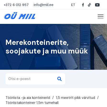
info@miil.ee
+372 6 012 957
ET
Merekonteinerite,
soojakute ja muu müük
Tööriista -ja aia konteinerid
/
1,5 meetrit pikk värvitud
/
Tööriistakonteiner 1.5m tumehall