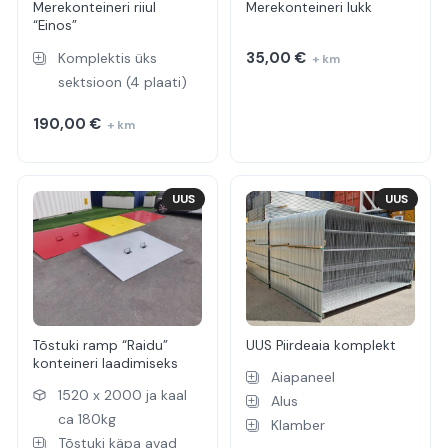
Merekonteineri riiul
Merekonteineri lukk
“Einos”
35,00
€
Komplektis üks
+ km
sektsioon (4 plaati)
190,00
€
+ km
UUS
UUS
Tõstuki ramp “Raidu”
UUS Piirdeaia komplekt
konteineri laadimiseks
Aiapaneel
1520 x 2000 ja kaal
Alus
ca 180kg
Klamber
Tõstuki käpa avad