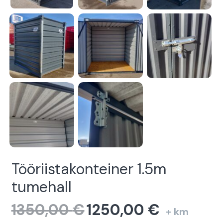
Tööriistakonteiner 1.5m
tumehall
1350,00
€
1250,00
€
Algne
Current
+ km
hind
price