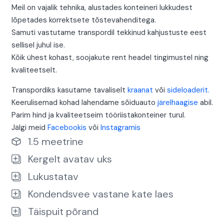
Meil on vajalik tehnika, alustades konteineri lukkudest
lõpetades korrektsete tõstevahenditega.
Samuti vastutame transpordil tekkinud kahjustuste eest
sellisel juhul ise.
Kõik ühest kohast, soojakute rent headel tingimustel ning
kvaliteetselt.
Transpordiks kasutame tavaliselt
kraanat
või
sideloaderit.
Keerulisemad kohad lahendame sõiduauto
järelhaagise
abil.
Parim hind ja kvaliteetseim tööriistakonteiner turul.
Jälgi meid
Facebookis
või
Instagramis
1.5 meetrine
Kergelt avatav uks
Lukustatav
Kondendsvee vastane kate laes
Täispuit põrand