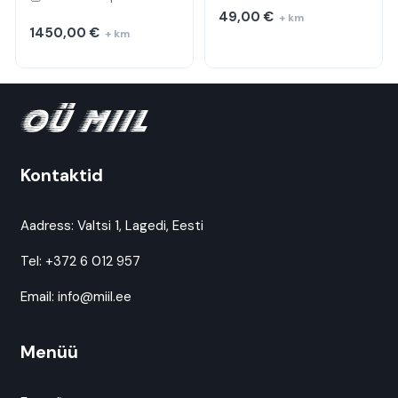
49,00
€
+ km
1450,00
€
+ km
Kontaktid
Aadress:
Valtsi 1, Lagedi, Eesti
Tel:
+372 6 012 957
Email:
info@miil.ee
Menüü