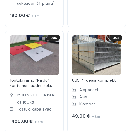
sektsioon (4 plaati)
190,00
€
+ km
UUS
UUS
Tõstuki ramp “Raidu”
UUS Piirdeaia komplekt
konteineri laadimiseks
Aiapaneel
1520 x 2000 ja kaal
Alus
ca 180kg
Klamber
Tõstuki käpa avad
49,00
€
+ km
1450,00
€
+ km