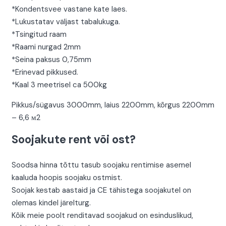
*Kondentsvee vastane kate laes.
*Lukustatav väljast tabalukuga.
*Tsingitud raam
*Raami nurgad 2mm
*Seina paksus 0,75mm
*Erinevad pikkused.
*Kaal 3 meetrisel ca 500kg
Pikkus/sügavus 3000mm, laius 2200mm, kõrgus 2200mm
– 6,6 м2
Soojakute rent või ost?
Soodsa hinna tõttu tasub soojaku rentimise asemel
kaaluda hoopis soojaku ostmist.
Soojak kestab aastaid ja CE tähistega soojakutel on
olemas kindel järelturg.
Kõik meie poolt renditavad soojakud on esinduslikud,