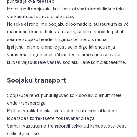
puhtad ja kvaliteetsed.
Me ei rendi soojakuid, kui klient ei vasta krediidinõuetele
või kasutusotstarve ei ole sobiv.
Näiteks ei rendi me soojakuid loomadele, suitsuruumiks või
määrdunud kauba hoiustamiseks, selliste soovide puhul
saame soojaku headel tingimustel hoopis müüa.
Igal juhul leiame kliendile just selle õige lahenduse ja
varasemal kogemusel põhinedes saame anda soovitusi
kuidas vajadustele vastav soojaku Teile komplekteerime.
Soojaku transport
Soojakute rendi puhul liiguvad kõik soojakud ainult meie
enda transpordiga.
Meil on vajalik tehnika, alustades konteineri lukkudest
lõpetades korrektsete tõstevahenditega.
Samuti vastutame transpordil tekkinud kahjustuste eest
sellisel juhul ise.