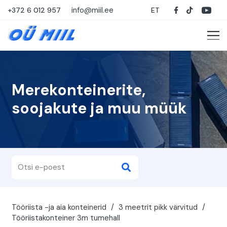
info@miil.ee
+372 6 012 957
ET
Merekonteinerite,
soojakute ja muu müük
Tööriista -ja aia konteinerid
/
3 meetrit pikk värvitud
/
Tööriistakonteiner 3m tumehall