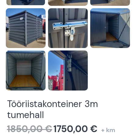
Tööriistakonteiner 3m
tumehall
1850,00
€
1750,00
€
Algne
Current
+ km
hind
price