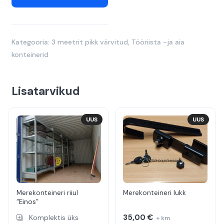
Kategooria:
3 meetrit pikk värvitud
,
Tööriista -ja aia
konteinerid
Lisatarvikud
UUS
UUS
Merekonteineri riiul
Merekonteineri lukk
“Einos”
35,00
€
Komplektis üks
+ km