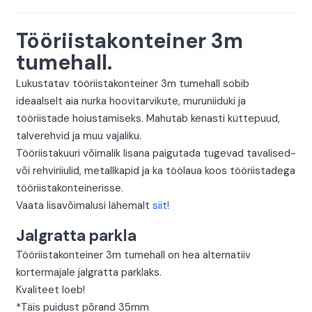
oli:
is:
1850,00 €.
1750,00 €.
Tööriistakonteiner 3m
tumehall.
Lukustatav tööriistakonteiner 3m tumehall sobib
ideaalselt aia nurka hoovitarvikute, muruniiduki ja
tööriistade hoiustamiseks. Mahutab kenasti küttepuud,
talverehvid ja muu vajaliku.
Tööriistakuuri võimalik lisana paigutada tugevad tavalised-
või rehviriiulid, metallkapid ja ka töölaua koos tööriistadega
tööriistakonteinerisse.
Vaata lisavõimalusi lähemalt
siit!
Jalgratta parkla
Tööriistakonteiner 3m tumehall on hea alternatiiv
kortermajale jalgratta parklaks.
Kvaliteet loeb!
*Täis puidust põrand 35mm