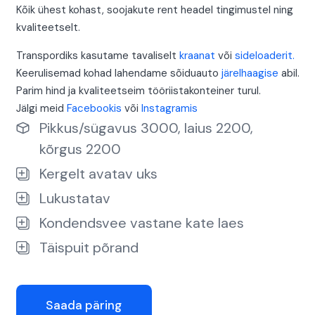
Kõik ühest kohast, soojakute rent headel tingimustel ning
kvaliteetselt.
Transpordiks kasutame tavaliselt
kraanat
või
sideloaderit.
Keerulisemad kohad lahendame sõiduauto
järelhaagise
abil.
Parim hind ja kvaliteetseim tööriistakonteiner turul.
Jälgi meid
Facebookis
või
Instagramis
Pikkus/sügavus 3000, laius 2200,
kõrgus 2200
Kergelt avatav uks
Lukustatav
Kondendsvee vastane kate laes
Täispuit põrand
Saada päring